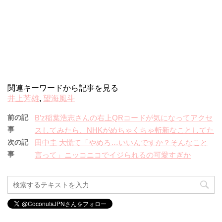
関連キーワードから記事を見る
井上芳雄
,
望海風斗
前の記
B’z稲葉浩志さんの右上QRコードが気になってアクセ
事
スしてみたら、NHKがめちゃくちゃ斬新なことしてた
次の記
田中圭 大慌て「やめろ…いいんですか？そんなこと
事
言って」ニッコニコでイジられるの可愛すぎか