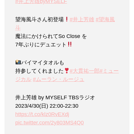
#井上芳雄byMYSELF
望海風斗さん初登場
#井上芳雄
#望海風
斗
魔法にかけられてSo Close を
7年ぶりにデュエット
バイマイタオルも
持参してくれました
#大貫祐一郎
#ミュー
ジカル
#ムーラン・ルージュ
井上芳雄 by MYSELF TBSラジオ
2023/4/30(日) 22:00-22:30
https://t.co/klz0RvEXdj
pic.twitter.com/2y803MS4Q0