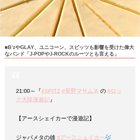
■B‘zやGLAY、ユニコーン、スピッツも影響を受けた偉大
なバンド「J-POPやJ-ROCKのルーツとも言える」
21:00～『
#SPITZ
#草野マサムネ
の
#ロッ
ク大陸漫遊記
』
【アースシェイカーで漫遊記】
ジャパメタの雄
#アースシェイカー