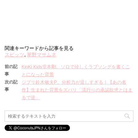
関連キーワードから記事を見る
スピッツ
,
草野マサムネ
前の記
KinKi Kids堂本剛、ソロで珍しくラブソングを書くこ
事
とになった背景
次の記
ジブリ鈴木敏夫P、分析力が逞しすぎる！【あの名
事
作】生まれた背景をズバリ「流行りの承認欲求とはま
るで逆」