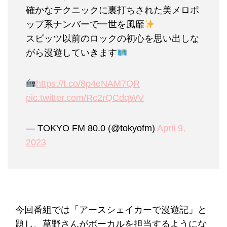
確かなテクニックに裏打ちされた美メロポ
ップ系ナンバーで一世を風靡
スピッツ以前のロックの初心を思い出しな
がら漫遊していきます
https://t.co/8p4eNAM7QR
pic.twitter.com/Rc2rQCdqWV
— TOKYO FM 80.0 (@tokyofm)
April 9,
2023
今回番組では「アースシェイカーで漫遊記」と
題し、草野さんがボーカルを担当するようにな