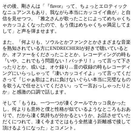
その後、剛さんは「『flavor』って、ちょっとエロティック
なニュアンスもあり、我ながら本当にカッコイイ曲が」と自
信を見せつつ、「雅之さんが歌ったことによってめちゃくち
ゃカッコよくなったので、もう僕はめちゃくちゃ満足してま
して」と声を弾ませます。
また、「何よりも、ソウルとかファンクとかさまざまな音楽
を熟知されている方にENDRECHERIが好きで聴いていると
か、オファーをくださったこととか、レコーディングの時も
『いや、これでもう問題ない！バッチリ！』って言って下さ
ったりとか、或いは、オケ録り…音の収録の時もレコーディ
ングにいらっしゃって『凄いカッコイイよ』って言ってくだ
さって『じゃぁ歌はこれに負けないぐらい本当に完璧なもの
を歌うんで任せといてください』って一言おっしゃったりと
か」と感激の口調で話します。
そして「もうね、一つ一つが凄くクールでカッコ良かった
し、何よりも意外と僕と性格が似ているようなところもおあ
りで、だから凄く気持ちが分かるというか、お話させていた
だくにつれて、凄く今までとはもう全然違う距離感で接して
頂けるようになった」とコメント。