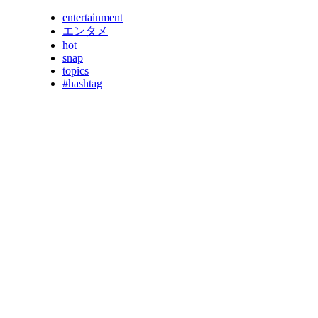
entertainment
エンタメ
hot
snap
topics
#hashtag