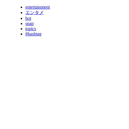
entertainment
エンタメ
hot
snap
topics
#hashtag