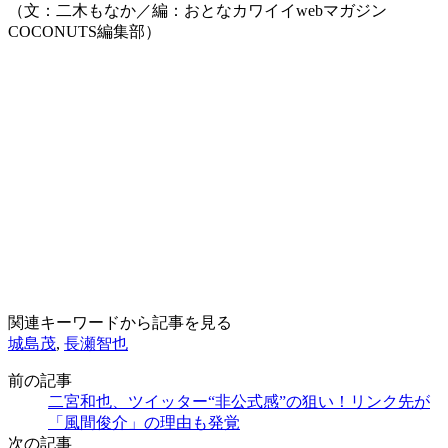
（文：二木もなか／編：おとなカワイイwebマガジン
COCONUTS編集部）
関連キーワードから記事を見る
城島茂
,
長瀬智也
前の記事
二宮和也、ツイッター“非公式感”の狙い！リンク先が
「風間俊介」の理由も発覚
次の記事