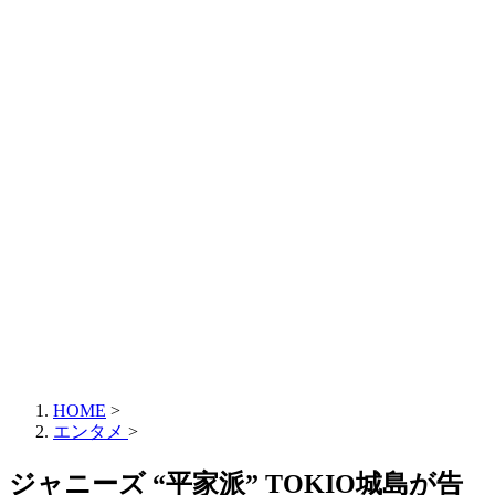
HOME
>
エンタメ
>
ジャニーズ “平家派” TOKIO城島が告