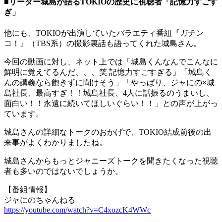
■リーダー城島が語るTOKIOの歴史に視聴者「記憶力すごす
ぎ」
他にも、TOKIOが出演していたバラエティ番組『ガチン
コ！』（TBS系）の撮影裏話も語ってくれた城島さん。
今回の動画に対し、ネット上では「城島くんなんでこんなに
鮮明に覚えてるんだ、、、笑 記憶力すごすぎる」「城島く
んの講義なら飽きずに聞けそう」「やっぱり、ジャにの×城
島社長、最高すぎ！！城島社長、4人に話振るのうまいし、
面白い！！永遠に続いてほしいぐらい！！」との声が上がっ
ています。
城島さんの詳細なトークのおかげで、TOKIO結成前後の出
来事がよくわかりましたね。
城島さんからもっとジャニーズトークを聞きたくなった視聴
者も多いのではないでしょうか。
【番組情報】
ジャにのちゃんねる
https://youtube.com/watch?v=C4xozcK4WWc