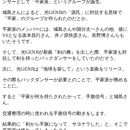
ンサーとして「平家派」というグループが誕生。
城島さんによると、光GENJIの「源氏」に対抗する意味で
「平家」のグループが作られたのだとか。
平家派のメンバーには、城島さんや国分太一さんの他、後に
V6となる坂本昌行さん、井ノ原快彦さん、長野博さんらも
いたそうです。
そして、光GENJIが新曲『剣の舞』を出した際、平家派も対
抗して剣を持ったバックダンサーをしていたのだそう。
次に、光GENJIは『地球を探して』という楽曲をリリース。
その際もバックダンサーが必要とのことで、平家派が務める
ことに。
すると「平家が何を持たされたかって、手旗信号」と城島さ
ん。
交通整理の時に使われる手旗信号の動きをします。
結果的に「剣から手旗になって、サヨナラした」と、そこで