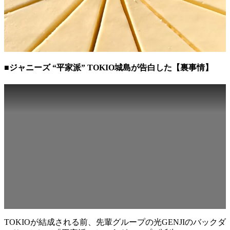
■ジャニーズ “平家派” TOKIO城島が告白した【裏事情】
TOKIOが結成される前、先輩グループの光GENJIのバックダ