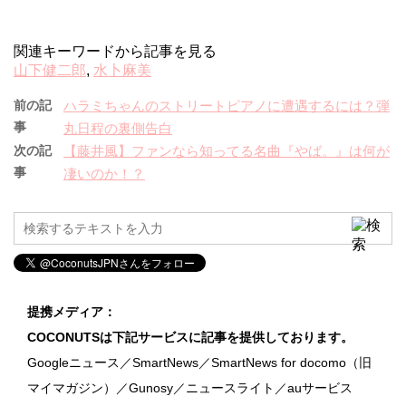
関連キーワードから記事を見る
山下健二郎
,
水卜麻美
前の記
ハラミちゃんのストリートピアノに遭遇するには？弾
事
丸日程の裏側告白
次の記
【藤井風】ファンなら知ってる名曲『やば。』は何が
事
凄いのか！？
提携メディア：
COCONUTSは下記サービスに記事を提供しております。
Googleニュース／SmartNews／SmartNews for docomo（旧
マイマガジン）／Gunosy／ニュースライト／auサービス