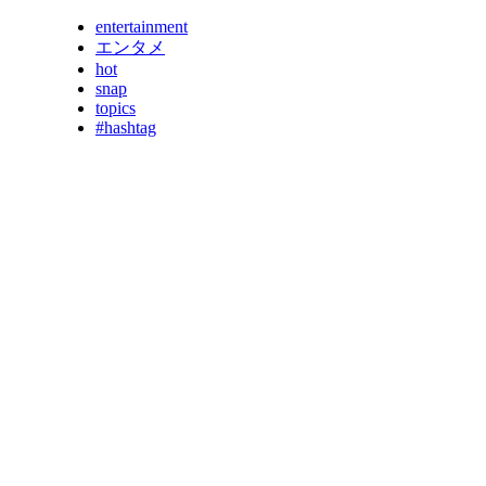
entertainment
エンタメ
hot
snap
topics
#hashtag