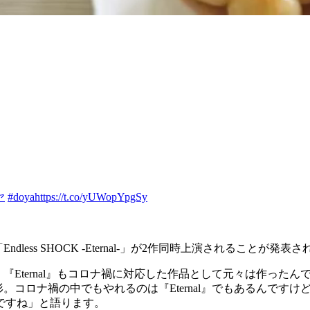
ヤ
#doya
https://t.co/yUWopYpgSy
dless SHOCK -Eternal-」が2作同時上演されることが発表
て、『Eternal』もコロナ禍に対応した作品として元々は作っ
た形。コロナ禍の中でもやれるのは『Eternal』でもあるんで
ですね」と語ります。