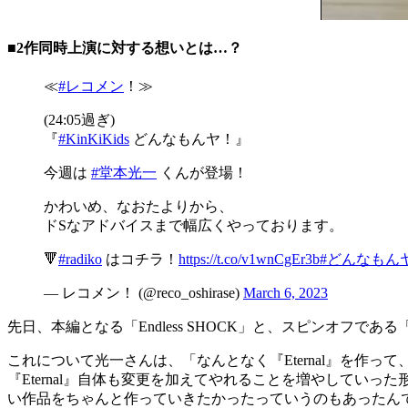
■2作同時上演に対する想いとは…？
≪
#レコメン
！≫
(24:05過ぎ)
『
#KinKiKids
どんなもんヤ！』
今週は
#堂本光一
くんが登場！
かわいめ、なおたよりから、
ドSなアドバイスまで幅広くやっております。
🔻
#radiko
はコチラ！
https://t.co/v1wnCgEr3b
#どんなもん
— レコメン！ (@reco_oshirase)
March 6, 2023
先日、本編となる「Endless SHOCK」と、スピンオフである「En
これについて光一さんは、「なんとなく『Eternal』を作っ
『Eternal』自体も変更を加えてやれることを増やしていっ
い作品をちゃんと作っていきたかったっていうのもあったん