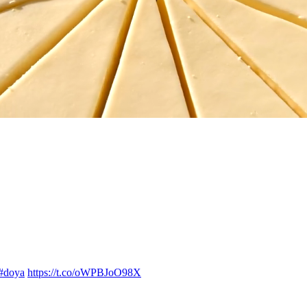
#doya
https://t.co/oWPBJoO98X