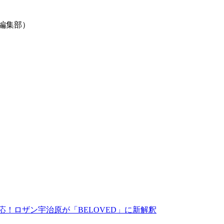
S編集部）
対応！ロザン宇治原が「BELOVED」に新解釈