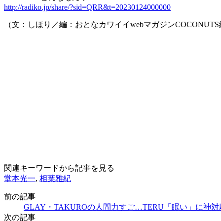
http://radiko.jp/share/?sid=QRR&t=20230124000000
（文：しほり／編：おとなカワイイwebマガジンCOCONUT
関連キーワードから記事を見る
堂本光一
,
相葉雅紀
前の記事
GLAY・TAKUROの人間力すご…TERU「眠い」に神
次の記事