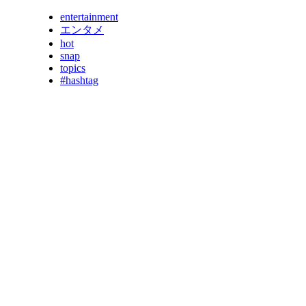
entertainment
エンタメ
hot
snap
topics
#hashtag