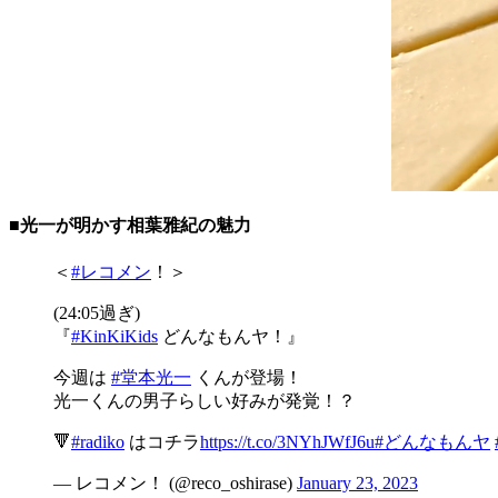
■光一が明かす相葉雅紀の魅力
＜
#レコメン
！＞
(24:05過ぎ)
『
#KinKiKids
どんなもんヤ！』
今週は
#堂本光一
くんが登場！
光一くんの男子らしい好みが発覚！？
🔻
#radiko
はコチラ
https://t.co/3NYhJWfJ6u
#どんなもんヤ
— レコメン！ (@reco_oshirase)
January 23, 2023