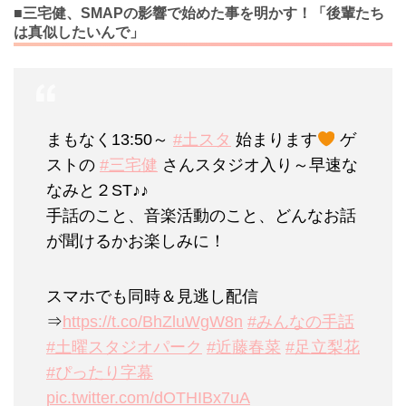
■三宅健、SMAPの影響で始めた事を明かす！「後輩たち
は真似したいんで」
まもなく13:50～
#土スタ
始まります
ゲ
ストの
#三宅健
さんスタジオ入り～早速な
なみと２ST♪♪
手話のこと、音楽活動のこと、どんなお話
が聞けるかお楽しみに！
スマホでも同時＆見逃し配信
⇒
https://t.co/BhZluWgW8n
#みんなの手話
#土曜スタジオパーク
#近藤春菜
#足立梨花
#ぴったり字幕
pic.twitter.com/dOTHIBx7uA