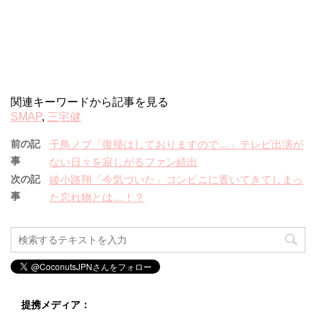
関連キーワードから記事を見る
SMAP
,
三宅健
前の記
千鳥ノブ「復帰はしておりますので…」テレビ出演が
事
ない日々を寂しがるファン続出
次の記
綾小路翔「今気づいた」コンビニに置いてきてしまっ
事
た忘れ物とは…！？
提携メディア：