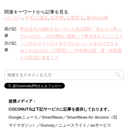
関連キーワードから記事を見る
パンサー
,
不毛な議論
,
向井慧
,
山里亮太
,
新shock感
前の記
野呂佳代の婚約を知っていた佐久間P「苦もなく黙っ
事
ていられた」その理由に唖然！？野呂本人もツッコミ
次の記
「これがファーストキスでいらっしゃるわけですよ
事
ね？お2人のね」の質問に… 中村勘九郎、妻・前田愛
との共演に本音！？
提携メディア：
COCONUTSは下記サービスに記事を提供しております。
Googleニュース／SmartNews／SmartNews for docomo（旧
マイマガジン）／Gunosy／ニュースライト／auサービス