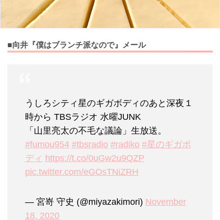
■向井『僕はブランチ派なので』メール
うしろシティ星のギガボディのあと深夜１
時から TBSラジオ 水曜JUNK
「山里亮太の不毛な議論」生放送。
#fumou954
#tbsradio
#radiko
#星のギガボ
ディ
https://t.co/0uGw2u9QZP
pic.twitter.com/eGOsTNiZRH
— 宮嵜 守史 (@miyazakimori)
November
18, 2020