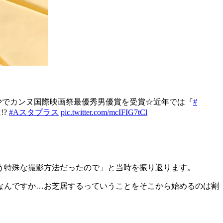
少でカンヌ国際映画祭最優秀男優賞を受賞☆近年では『
#
!?
#Aスタプラス
pic.twitter.com/mcIFIG7tCl
う特殊な撮影方法だったので」と当時を振り返ります。
なんですか…お芝居するっていうことをそこから始めるのは割