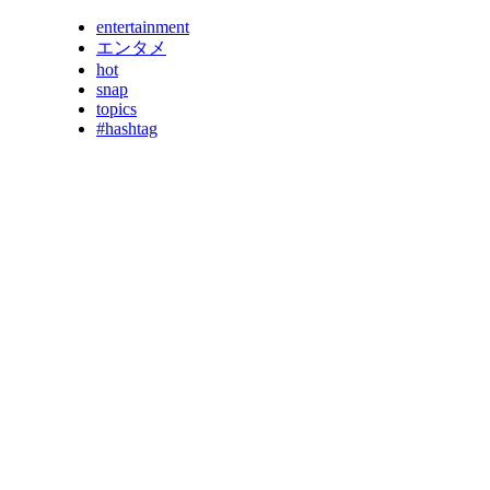
entertainment
エンタメ
hot
snap
topics
#hashtag