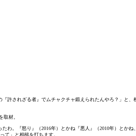
の『許されざる者』でムチャクチャ鍛えられたんやろ？」と、
督を取材。
わ。『怒り』（2016年）とかね『悪人』（2010年）とか
かって」と相槌を打ちます。