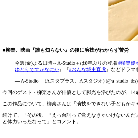
■柳楽、映画『誰も知らない』の後に演技がわからず苦労
今週(金)よる11時～A-Studio＋は8年ぶりの登場
#柳楽優
ゆとりですがなにか
』『
#おんな城主直虎
』などドラマ
— A-Studio＋ (Aスタプラス、Aスタジオ) (@a_studio_tbs
今回のゲスト・柳楽さんが俳優として脚光を浴びたのが、14歳
この作品について、柳楽さんは「演技をできない子どもがキ
続けて、「その後、『えっ台詞って覚えなきゃいけないんだ
と体力いったなって」とコメント。