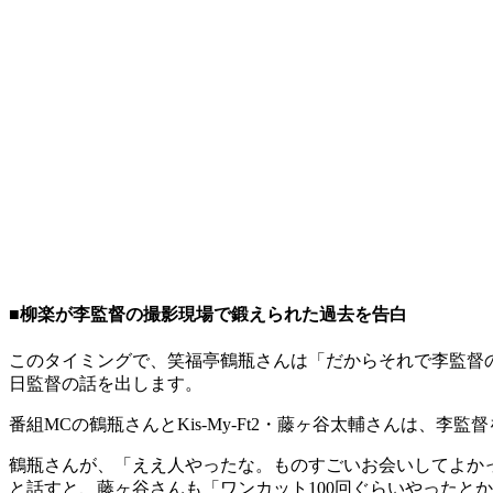
■柳楽が李監督の撮影現場で鍛えられた過去を告白
このタイミングで、笑福亭鶴瓶さんは「だからそれで李監督
日監督の話を出します。
番組MCの鶴瓶さんとKis-My-Ft2・藤ヶ谷太輔さんは、李監
鶴瓶さんが、「ええ人やったな。ものすごいお会いしてよかった
と話すと、藤ヶ谷さんも「ワンカット100回ぐらいやったと