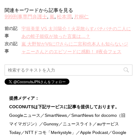
関連キーワードから記事を見る
999刑事専門弁護士
,
嵐
,
松本潤
,
片桐仁
前の記
宇垣美里 VS 太川陽介！火花散らすバチバチの二人に
事
あの蛭子能収が放った言葉は…？
次の記
嵐 大野智がV6に!?さらに二宮和也本人も知らないジ
事
ャニーさんとのエピソードに感動！ #夜会フェス
提携メディア：
COCONUTSは下記サービスに記事を提供しております。
Googleニュース／SmartNews／SmartNews for docomo（旧
マイマガジン）／Gunosy／ニュースライト／auサービス
Today／NTTドコモ「Merkystyle」／Apple Podcast／Google