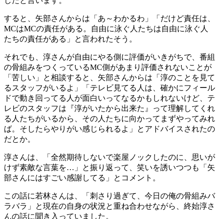
したと言います。
すると、矢部さんからは「あ～わかるわ」「だけど責任は、
MCはMCの責任がある。自由に泳ぐ人たちは自由に泳ぐ人
たちの責任がある」と言われたそう。
それでも、淳さんが自由にやる側に評価がいきがちで、番組
の骨組みをつくっているMC側があまり評価されないことが
「苦しい」と相談すると、矢部さんからは「淳のことを見て
るスタッフがいるよ」「テレビ見てる人は、確かにフィール
ドで動き回ってる人が面白いってなるかもしれないけど、テ
レビのスタッフは『淳がいたから出来た』って理解してくれ
る人たちがいるから、その人たちに向かってまずやってみれ
ば。そしたらやりがい感じられるよ」とアドバイスされたの
だとか。
淳さんは、「全然期待しないで楽屋ノックしたのに、思いが
けず素敵な言葉を…」と振り返って、笑いを誘いつつも「矢
部さんにはすごい感謝してる」とコメント。
この話に若林さんは、「刺さり過ぎて、今日の俺の骨組みバ
ラバラ」と現在の自身の状況と重ね合わせながら、終始淳さ
んの話に聞き入っていました。