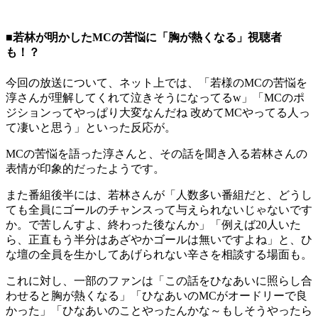
■若林が明かしたMCの苦悩に「胸が熱くなる」視聴者
も！？
今回の放送について、ネット上では、「若様のMCの苦悩を
淳さんが理解してくれて泣きそうになってるw」「MCのポ
ジションってやっぱり大変なんだね 改めてMCやってる人っ
て凄いと思う」といった反応が。
MCの苦悩を語った淳さんと、その話を聞き入る若林さんの
表情が印象的だったようです。
また番組後半には、若林さんが「人数多い番組だと、どうし
ても全員にゴールのチャンスって与えられないじゃないです
か。で苦しんすよ、終わった後なんか」「例えば20人いた
ら、正直もう半分はあざやかゴールは無いですよね」と、ひ
な壇の全員を生かしてあげられない辛さを相談する場面も。
これに対し、一部のファンは「この話をひなあいに照らし合
わせると胸が熱くなる」「ひなあいのMCがオードリーで良
かった」「ひなあいのことやったんかな～もしそうやったら