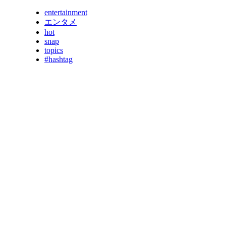
entertainment
エンタメ
hot
snap
topics
#hashtag