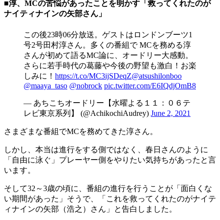
■淳、MCの苦悩があったことを明かす「救ってくれたのが
ナイティナインの矢部さん」
この後23時06分放送。ゲストはロンドンブーツ1
号2号田村淳さん。多くの番組で MCを務める淳
さんが初めて語るMC論に、オードリー大感動。
さらに若手時代の葛藤や今後の野望も激白！お楽
しみに！
https://t.co/MC3ijSDeqZ
@atsushilonboo
@maaya_taso
@nobrock
pic.twitter.com/E6IQdjOmB8
— あちこちオードリー【水曜よる１１：０６テ
レビ東京系列】 (@AchikochiAudrey)
June 2, 2021
さまざまな番組でMCを務めてきた淳さん。
しかし、本当は進行をする側ではなく、春日さんのように
「自由に泳ぐ」プレーヤー側をやりたい気持ちがあったと言
います。
そして32～3歳の頃に、番組の進行を行うことが「面白くな
い期間があった」そうで、「これを救ってくれたのがナイテ
ィナインの矢部（浩之）さん」と告白しました。