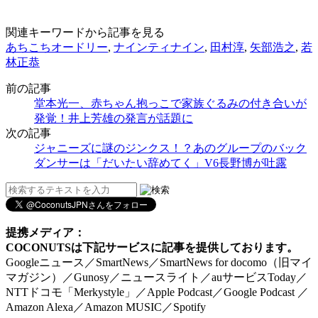
関連キーワードから記事を見る
あちこちオードリー
,
ナインティナイン
,
田村淳
,
矢部浩之
,
若
林正恭
前の記事
堂本光一、赤ちゃん抱っこで家族ぐるみの付き合いが
発覚！井上芳雄の発言が話題に
次の記事
ジャニーズに謎のジンクス！？あのグループのバック
ダンサーは「だいたい辞めてく」V6長野博が吐露
提携メディア：
COCONUTSは下記サービスに記事を提供しております。
Googleニュース／SmartNews／SmartNews for docomo（旧マイ
マガジン）／Gunosy／ニュースライト／auサービスToday／
NTTドコモ「Merkystyle」／Apple Podcast／Google Podcast ／
Amazon Alexa／Amazon MUSIC／Spotify