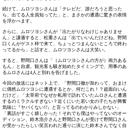
続けて、ムロツヨシさんは「テレビだ、誰だろうと思った
ら、出てる人全員知ってた」と、まさかの遭遇に驚きの表情
を浮かべます。
さらに、ムロツヨシさんが「出たがりなわけじゃありませ
ん」と謙遜すると、松重さんは「出ていいんだけどね。野間
口くんがゲスト枠で来て、ちょっとつまんないところで終わ
ってるから」と話すと、ムロツヨシさんは大笑い。
すると、野間口さんは「（ムロツヨシさんの方が）画力ある
もん」と自虐。観光客も騒ぎ始めたタイミングで、用事のあ
るムロさんは4人と別れを告げました。
今回の放送にはネット上で、「野間口徹が加わって、おまけ
に偶然ムロツヨシに遭遇するとか、何だこれ！？超面白いん
だけど」「太宰府でなぜか私用で訪れていたムロさんと遭遇
するのミラクルすぎない？近くにいた若い女の子たちが興奮
気味に『ヤバくない!?』と言ってるのわかりみしかない」
「裏話がすごく嬉しかった！それでも僕はやってないのオー
ディション、鈴木浩介さんと野間口さんが受けて野間口さん
が受かったらしい笑言われた通りに演じた鈴木さんでなく自