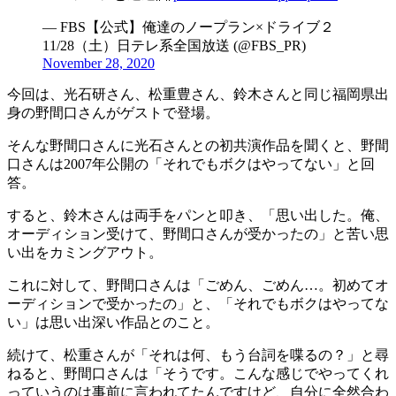
— FBS【公式】俺達のノープラン×ドライブ２
11/28（土）日テレ系全国放送 (@FBS_PR)
November 28, 2020
今回は、光石研さん、松重豊さん、鈴木さんと同じ福岡県出
身の野間口さんがゲストで登場。
そんな野間口さんに光石さんとの初共演作品を聞くと、野間
口さんは2007年公開の「それでもボクはやってない」と回
答。
すると、鈴木さんは両手をパンと叩き、「思い出した。俺、
オーディション受けて、野間口さんが受かったの」と苦い思
い出をカミングアウト。
これに対して、野間口さんは「ごめん、ごめん…。初めてオ
ーディションで受かったの」と、「それでもボクはやってな
い」は思い出深い作品とのこと。
続けて、松重さんが「それは何、もう台詞を喋るの？」と尋
ねると、野間口さんは「そうです。こんな感じでやってくれ
っていうのは事前に言われてたんですけど、自分に全然合わ