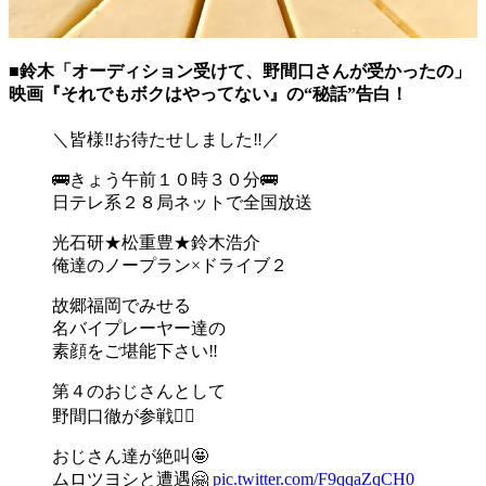
■鈴木「オーディション受けて、野間口さんが受かったの」
映画『それでもボクはやってない』の“秘話”告白！
＼皆様‼お待たせしました‼／
🚌きょう午前１０時３０分🚌
日テレ系２８局ネットで全国放送
光石研★松重豊★鈴木浩介
俺達のノープラン×ドライブ２
故郷福岡でみせる
名バイプレーヤー達の
素顔をご堪能下さい‼
第４のおじさんとして
野間口徹が参戦🙆‍♂️
おじさん達が絶叫🤩
ムロツヨシと遭遇🤗
pic.twitter.com/F9qqaZqCH0