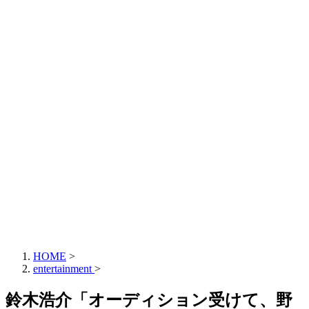
HOME
>
entertainment
>
鈴木浩介「オーディション受けて、野