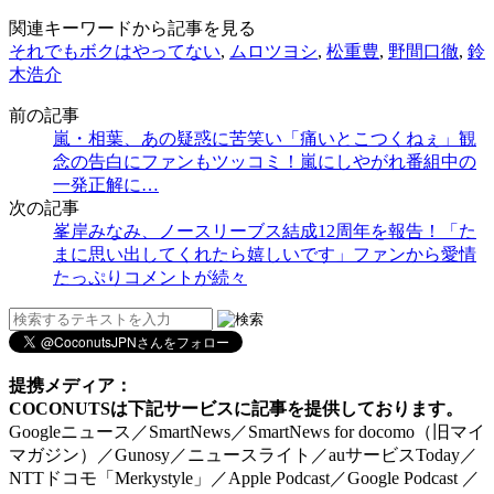
関連キーワードから記事を見る
それでもボクはやってない
,
ムロツヨシ
,
松重豊
,
野間口徹
,
鈴
木浩介
前の記事
嵐・相葉、あの疑惑に苦笑い「痛いとこつくねぇ」観
念の告白にファンもツッコミ！嵐にしやがれ番組中の
一発正解に…
次の記事
峯岸みなみ、ノースリーブス結成12周年を報告！「た
まに思い出してくれたら嬉しいです」ファンから愛情
たっぷりコメントが続々
提携メディア：
COCONUTSは下記サービスに記事を提供しております。
Googleニュース／SmartNews／SmartNews for docomo（旧マイ
マガジン）／Gunosy／ニュースライト／auサービスToday／
NTTドコモ「Merkystyle」／Apple Podcast／Google Podcast ／