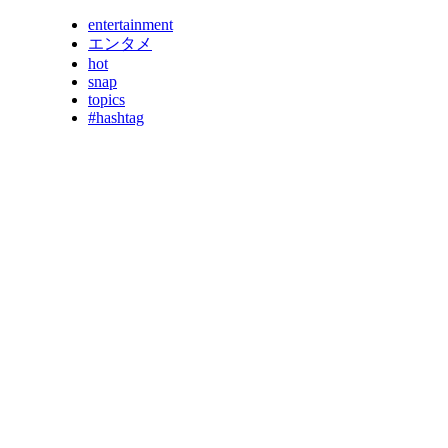
entertainment
エンタメ
hot
snap
topics
#hashtag