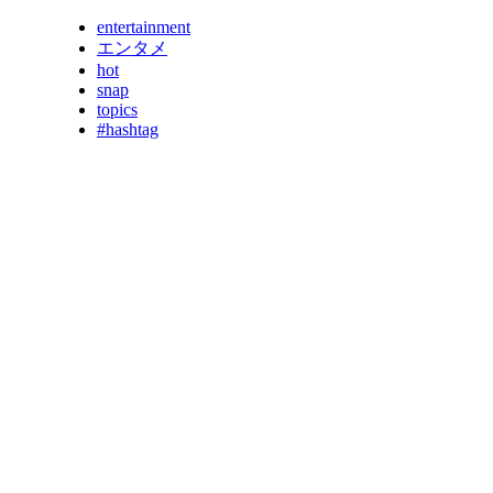
entertainment
エンタメ
hot
snap
topics
#hashtag