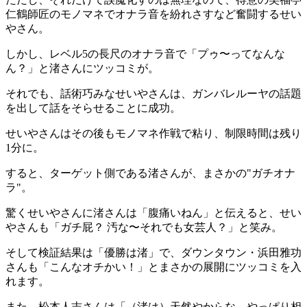
仁鶴師匠のモノマネでオナラ音を紛れさすなど奮闘するせい
やさん。
しかし、レベル5の長尺のオナラ音で「プゥ〜ってなんな
ん？」と渚さんにツッコミが。
それでも、話術巧みなせいやさんは、ガンバレルーヤの話題
を出して話をそらせることに成功。
せいやさんはその後もモノマネ作戦で粘り、制限時間は残り
1分に。
すると、ターゲット側である渚さんが、まさかの"ガチオナ
ラ"。
驚くせいやさんに渚さんは「腹痛いねん」と伝えると、せい
やさんも「ガチ屁？ 汚な〜それでも女芸人？」と笑み。
そして検証結果は「優勝は渚」で、ダウンタウン・浜田雅功
さんも「こんなオチかい！」とまさかの展開にツッコミを入
れます。
また、松本人志さんは「（渚は）天然やからな。やっぱり相