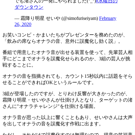
でも渚さんの一発にやられました(°_°)
#水曜日の
ダウンタウン
— 霜降り明星 せいや (@simofuriseiyam)
February
26, 2020
お笑いコンビ・かまいたちがプレゼンターを務めたのが、
「飲みの席ならオナラの音、意外に誤魔化し効く説」。
番組で用意したオナラ音が出せる装置を使って、先輩芸人相
手にどこまでオナラを誤魔化せられるのか、3組の芸人が挑
戦することに。
オナラの音を指摘されても、カウント15秒以内に話題をそら
せることができればOKというルールです。
3組が登場したのですが、とりわけ反響が大きかったのが、
霜降り明星・せいやさんが仕掛け人となり、ターゲットの渚
さんに"オナラチャレンジ"を仕掛ける場面。
オナラ音が思った以上に響くこともあり、せいやさんは大声
を出してオナラの音を誤魔化す作戦に出ます。
ただし、それだけで誤魔化すのは無理なので、得意の笑福亭