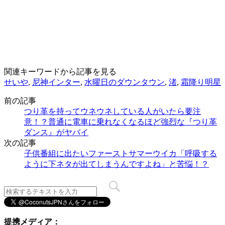
関連キーワードから記事を見る
せいや
,
尼神インター
,
水曜日のダウンタウン
,
渚
,
霜降り明星
前の記事
つり革を持ってウネウネしている人がいたら要注
意！？普通に電車に乗れなくなるほど強烈な『つり革
ダンス』がヤバイ
次の記事
子供番組に出たいファーストサマーウイカ「呼吸する
ように下ネタが出てしまうんですよね」と苦悩！？
提携メディア：