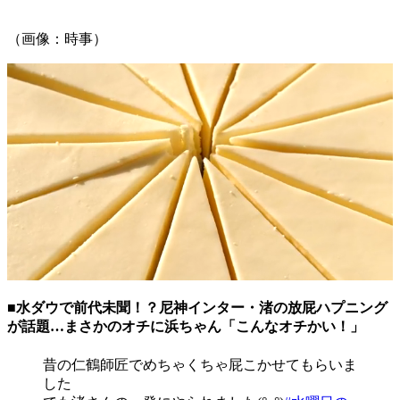
（画像：時事）
■水ダウで前代未聞！？尼神インター・渚の放屁ハプニング
が話題…まさかのオチに浜ちゃん「こんなオチかい！」
昔の仁鶴師匠でめちゃくちゃ屁こかせてもらいま
した