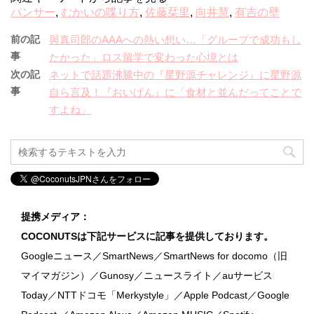
パンサー
,
むかいの喋り方
,
佐藤栞里
,
向井慧
,
有吉の壁
前の記
與真司郎のAAAへの熱い想い…「グループで成功もし
事
たかった」ロス留学で変わった心境とは
次の記
ネットで話題沸騰中の『星野源チャレンジ』に星野源
事
自ら言及！『おいげん』に「食材と並んだってことで
すよね」
提携メディア：
COCONUTSは下記サービスに記事を提供しております。
Googleニュース／SmartNews／SmartNews for docomo（旧
マイマガジン）／Gunosy／ニュースライト／auサービス
Today／NTTドコモ「Merkystyle」／Apple Podcast／Google