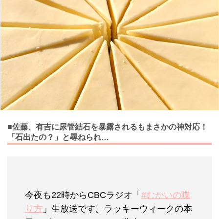
■佐藤、有吉に尿管結石を暴露されるもまさかの神対応！
「石出たの？」と尋ねられ…
今夜も22時からCBCラジオ「
#むかいの喋
り方
」生放送です。ラッキーウィークの本