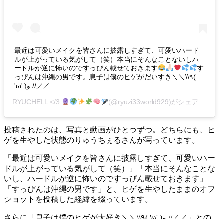
最近は可愛いメイクを皆さんに披露しすぎて、可愛いハード
ルが上がっている気がして（笑）本当にそんなことないしハ
ードルが逆に怖いのですっぴん載せておきます
す
っぴんは沖縄の男です。息子は僕のヒゲがだいすき＼＼\\٩(
'ω' )و //／／
RYUCHELL </3
(@ryuzi33world929)がシェアした投稿 -
投稿されたのは、写真と動画がひとつずつ。どちらにも、ヒ
ゲを生やした状態のりゅうちぇるさんが写っています。
「最近は可愛いメイクを皆さんに披露しすぎて、可愛いハー
ドルが上がっている気がして（笑）」「本当にそんなことな
いし、ハードルが逆に怖いのですっぴん載せておきます」
「すっぴんは沖縄の男です」と、ヒゲを生やしたままのオフ
ショットを投稿した経緯を綴っています。
さらに「息子は僕のヒゲが大好き＼＼\\٩( 'ω' )و //／／」との