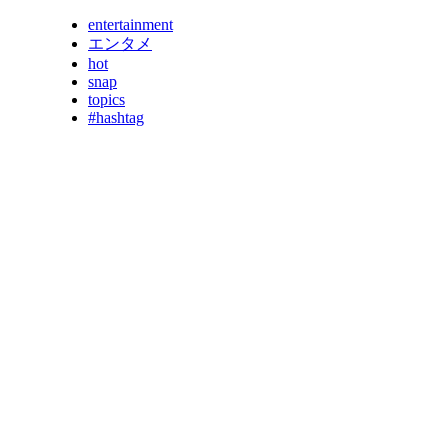
entertainment
エンタメ
hot
snap
topics
#hashtag