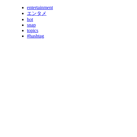
entertainment
エンタメ
hot
snap
topics
#hashtag