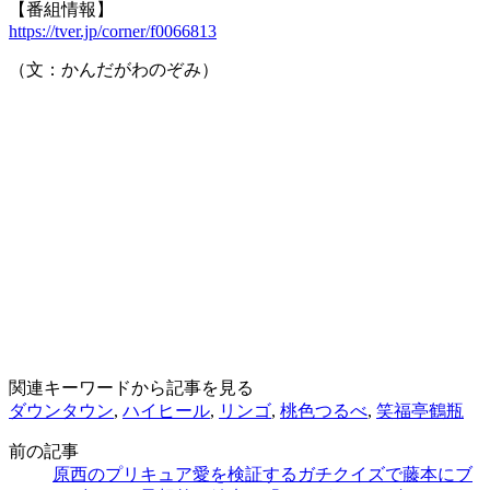
【番組情報】
https://tver.jp/corner/f0066813
（文：かんだがわのぞみ）
関連キーワードから記事を見る
ダウンタウン
,
ハイヒール
,
リンゴ
,
桃色つるべ
,
笑福亭鶴瓶
前の記事
原西のプリキュア愛を検証するガチクイズで藤本にブ