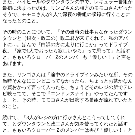
また、ハイヒールやダウンタウンの中で、レギュラー番組が
最初に決まったのは、リンゴさんの相方のモモコさんだった
そうで、モモコさんが1人で深夜の番組の収録に行くことに
なったとのこと。
その時のことについて、「その当時の仕事もなかったダウン
タウンと（銀次・政二の）政二君が来てくれて、私のアパー
トに…。ほんで『白浜の方に走りに行こか』ってドライブ、
夜。『家で1人でおったら寂しいやろ』って思って」と話す
と、ももいろクローバーZのメンバーも「優しい！」と声を
あげます。
また、リンゴさんは「途中のドライブインみたいな所、その
当時そんなにコンビニってなかったら。ちょっとお茶かなん
か買おかって言って入ったら、ちょうどそのレジの所でテレ
ビ映ってて、そこで『エンドレスナイト』やってたんです
よ」と、その時、モモコさんが出演する番組が流れていたと
のこと。
続けて、「3人がレジの方に行かさんとこうってしてくれ
て」とダウンタウンと政二さんが気を使ってくれたと話す
と、ももいろクローバーＺのメンバーは再び「優しい！」と