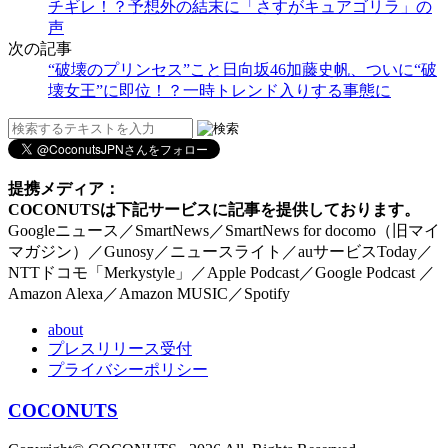
チギレ！？予想外の結末に「さすがキュアゴリラ」の
声
次の記事
“破壊のプリンセス”こと日向坂46加藤史帆、ついに“破
壊女王”に即位！？一時トレンド入りする事態に
提携メディア：
COCONUTSは下記サービスに記事を提供しております。
Googleニュース／SmartNews／SmartNews for docomo（旧マイ
マガジン）／Gunosy／ニュースライト／auサービスToday／
NTTドコモ「Merkystyle」／Apple Podcast／Google Podcast ／
Amazon Alexa／Amazon MUSIC／Spotify
about
プレスリリース受付
プライバシーポリシー
COCONUTS