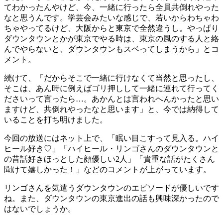
てわかったんやけど、今、一緒に行ったら全員共倒れやった
なと思うんです。学芸会みたいな感じで、若いからわちゃわ
ちゃやってるけど、大阪からと東京で全然違うし。やっぱり
ダウンタウンとかが東京でやる時は、東京の風のする人と絡
んでやらないと、ダウンタウンもスベってしまうから」とコ
メント。
続けて、「だからそこで一緒に行けなくて当然と思ったし、
そこは、あん時に例えばゴリ押しして一緒に連れて行ってく
ださいって言ったら…。あかんとは言われへんかったと思い
ますけど、共倒れやったなと思います」と、今では納得して
いることを打ち明けました。
今回の放送にはネット上で、「眠い目こすって見入る。ハイ
ヒール好き♡」「ハイヒール・リンゴさんのダウンタウンと
の昔話好きほっとした顔優しい2人」「貴重な話がたくさん
聞けて嬉しかった！」などのコメントが上がっています。
リンゴさんを気遣うダウンタウンのエピソードが優しいです
ね。また、ダウンタウンの東京進出の話も興味深かったので
はないでしょうか。