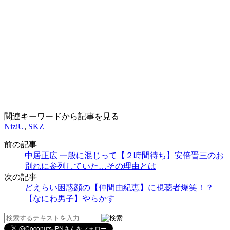
関連キーワードから記事を見る
NiziU
,
SKZ
前の記事
中居正広 一般に混じって【２時間待ち】安倍晋三のお
別れに参列していた…その理由とは
次の記事
どえらい困惑顔の【仲間由紀恵】に視聴者爆笑！？
【なにわ男子】やらかす