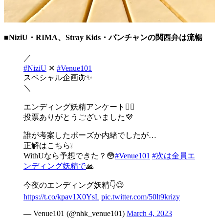
■NiziU・RIMA、Stray Kids・バンチャンの関西弁は流暢
／
#NiziU
✕
#Venue101
スペシャル企画🦋✨
＼
エンディング妖精アンケート🧚‍♀️
投票ありがとうございました💜
誰が考案したポーズか内緒でしたが…
正解はこちら❕
WithUなら予想できた？😳
#Venue101
#次は全員エ
ンディング妖精で
🙏
今夜のエンディング妖精👇😉
https://t.co/kpav1X0YsL
pic.twitter.com/50lt9krizy
— Venue101 (@nhk_venue101)
March 4, 2023