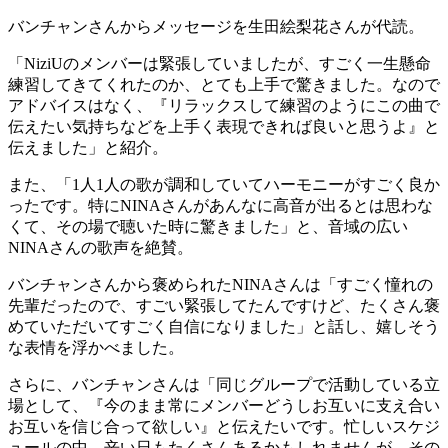
バンチャンさんからメッセージを生田絵梨花さんが代読。
「NiziUのメンバーは緊張していましたが、すごく一生懸命
練習してきてくれたのか、とても上手で驚きました。なので
アドバイスはなく、『リラックスして練習のようにこの曲で
伝えたい気持ちなどを上手く表現できれば良いと思うよ』と
伝えました」と紹介。
また、「1人1人の歌が調和していてハーモニーがすごく良か
ったです。特にNINAさんがあんなに高音が出るとは思わな
くて、その場で聴いた時に驚きました」と、音域の広い
NINAさんの歌声を絶賛。
バンチャンさんから褒められたNINAさんは「すごく憧れの
先輩だったので、すごい緊張してたんですけど、たくさん褒
めていただいてすごく自信になりました」と話し、嬉しそう
な表情を浮かべました。
さらに、バンチャンさんは「同じグループで活動している立
場として、『今のまま常にメンバーどうしお互いに支え合い
お互いを信じ合って欲しい』と伝えたいです。忙しいスケジ
ュールの中、辛い日もたくさんあるかもしれませんが、その