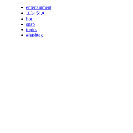
entertainment
エンタメ
hot
snap
topics
#hashtag