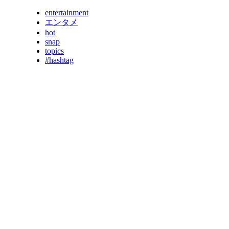
entertainment
エンタメ
hot
snap
topics
#hashtag