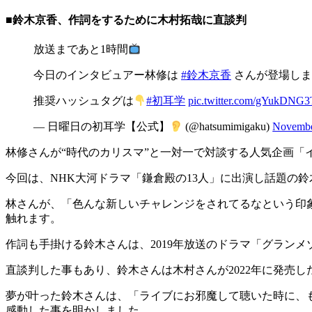
■鈴木京香、作詞をするために木村拓哉に直談判
放送まであと1時間
今日のインタビュアー林修は
#鈴木京香
さんが登場しま
推奨ハッシュタグは
#初耳学
pic.twitter.com/gYukDNG
— 日曜日の初耳学【公式】
(@hatsumimigaku)
Novembe
林修さんが“時代のカリスマ”と一対一で対談する人気企画「
今回は、NHK大河ドラマ「鎌倉殿の13人」に出演し話題の
林さんが、「色んな新しいチャレンジをされてるなという印象
触れます。
作詞も手掛ける鈴木さんは、2019年放送のドラマ「グラン
直談判した事もあり、鈴木さんは木村さんが2022年に発売したアルバム「N
夢が叶った鈴木さんは、「ライブにお邪魔して聴いた時に、
感動した事を明かしました。