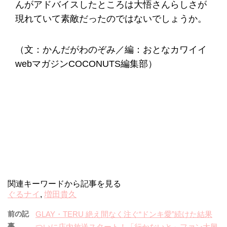
んがアドバイスしたところは大悟さんらしさが
現れていて素敵だったのではないでしょうか。
（文：かんだがわのぞみ／編：おとなカワイイ
webマガジンCOCONUTS編集部）
関連キーワードから記事を見る
ぐるナイ
,
増田貴久
前の記
GLAY・TERU 絶え間なく注ぐ“ドンキ愛”続けた結果
事
ついに店内放送スタート！「行かないと」ファン大興