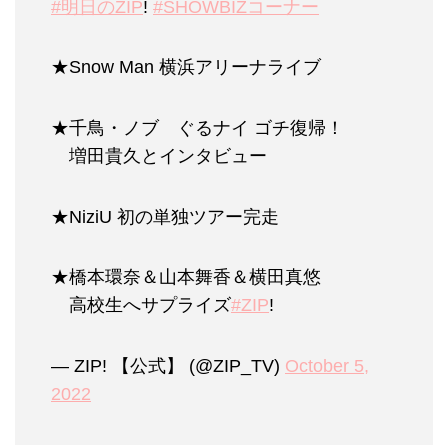
#明日のZIP
!
#SHOWBIZコーナー
★Snow Man 横浜アリーナライブ
★千鳥・ノブ ぐるナイ ゴチ復帰！
増田貴久とインタビュー
★NiziU 初の単独ツアー完走
★橋本環奈＆山本舞香＆横田真悠
高校生へサプライズ
#ZIP
!
— ZIP! 【公式】 (@ZIP_TV)
October 5,
2022