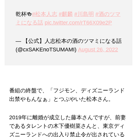
乾杯🍻
#松本人志
#麒麟
#川島明
#酒のツマ
ミになる話
pic.twitter.com/rT66X09e2P
— 【公式】人志松本の酒のツマミになる話
(@cxSAKEnoTSUMAMI)
August 26, 2022
番組の終盤で、「フジモン、ディズニーランド
出禁やもんなぁ」とつぶやいた松本さん。
2019年に離婚が成立した藤本さんですが、前妻
であるタレントの木下優樹菜さんと、東京ディ
ズニーランドへの出入り禁止令が出されている