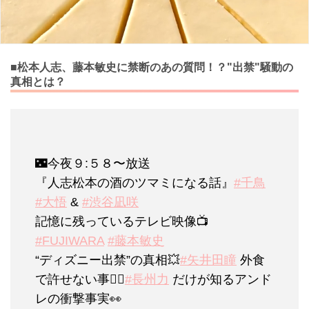
■松本人志、藤本敏史に禁断のあの質問！？"出禁"騒動の
真相とは？
🌃今夜９:５８〜放送
『人志松本の酒のツマミになる話』
#千鳥
#大悟
&
#渋谷凪咲
記憶に残っているテレビ映像📺
#FUJIWARA
#藤本敏史
“ディズニー出禁”の真相💥
#矢井田瞳
外食
で許せない事🙅‍♀️
#長州力
だけが知るアンド
レの衝撃事実👀