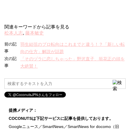
関連キーワードから記事を見る
松本人志
,
藤本敏史
前の記
羽生結弦のプロ転向はこれまでと違う！？「新しい転
事
向の仕方」解説が話題
次の記
「そのヅラに恋しちゃった」野沢直子、垣花正の頭を
事
大絶賛！
提携メディア：
COCONUTSは下記サービスに記事を提供しております。
Googleニュース／SmartNews／SmartNews for docomo（旧