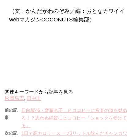
（文：かんだがわのぞみ／編：おとなカワイイ
webマガジンCOCONUTS編集部）
関連キーワードから記事を見る
松岡昌宏
,
田中圭
前の記
日向坂46・齊藤京子、ヒコロヒーに音楽の道を勧め
事
る！？思わぬ絶賛にヒコロヒー「ショックを受けて
る」
次の記
1日で高カロリースープ3リットル飲んだチャンカワ