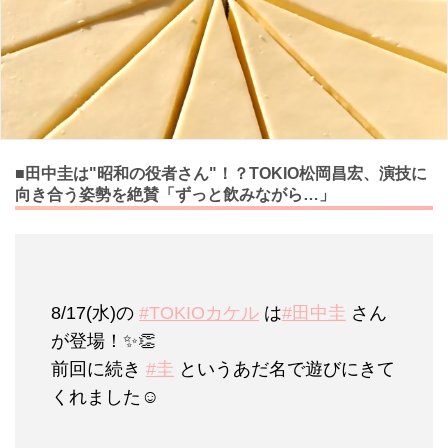
■田中圭は"昭和の役者さん"！？TOKIO松岡昌宏、演技に
向き合う姿勢を絶賛「ずっと飲みながら…」
8/17(水)の
#TOKIOカケル
は
#田中圭
さん
が登場！✨👏
前回に続き
#圭
というあだ名で遊びにきて
くれました☺️