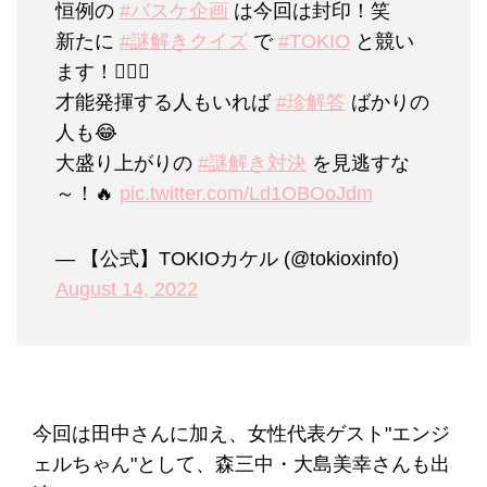
恒例の
#バスケ企画
は今回は封印！笑
新たに
#謎解きクイズ
で
#TOKIO
と競い
ます！🕵️‍♂️💫
才能発揮する人もいれば
#珍解答
ばかりの
人も😂
大盛り上がりの
#謎解き対決
を見逃すな
～！🔥
pic.twitter.com/Ld1OBOoJdm
— 【公式】TOKIOカケル (@tokioxinfo)
August 14, 2022
今回は田中さんに加え、女性代表ゲスト"エンジ
ェルちゃん"として、森三中・大島美幸さんも出