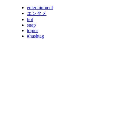
entertainment
エンタメ
hot
snap
topics
#hashtag