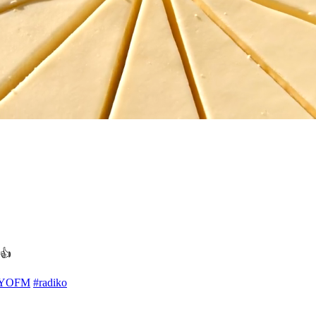
👍
YOFM
#radiko