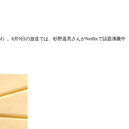
FM）。8月9日の放送では、杉野遥亮さんがNetflixで話題沸騰中