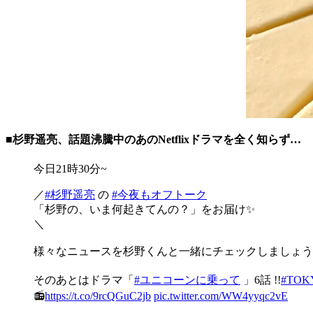
■杉野遥亮、話題沸騰中のあのNetflixドラマを全く知らず…
今日21時30分~
／
#杉野遥亮
の
#今夜もオフトーク
「杉野の、いま何起きてんの？」をお届け✨
＼
様々なニュースを杉野くんと一緒にチェックしましょう
そのあとはドラマ「
#ユニコーンに乗って
」6話 !!
#TOK
📻
https://t.co/9rcQGuC2jb
pic.twitter.com/WW4yyqc2vE