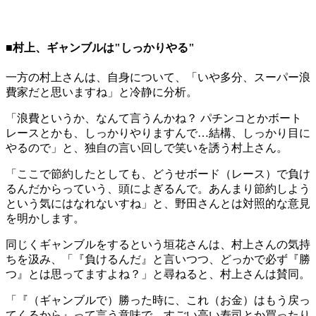
■村上、ギャンブルは"しっかりやる"
一方の村上さんは、自身について、「いや多分、スーパー浪
費家だと思いますね」と冷静に分析。
「浪費というか、なんて言うんかね？ パチンコとかボート
レースとかも、しっかりやりますんで…結構、しっかり目に
やるので」と、独自の言い回しで笑いを誘う村上さん。
「ここで節約したとしても、どうせボード（レース）で負け
るんだからっていう、頭によぎるんで。あんまり節約しよう
という気にはなれないすね」と、野田さんとは対照的な意見
を明かします。
同じくギャンブルをするという垣花さんは、村上さんの気持
ちを汲み、「『負けるんだ』と言いつつ、どっかで必ず『勝
つ』とは思ってますよね？」と尋ねると、村上さんは賛同。
「『（ギャンブルで）勝った時に、これ（お金）はもう戻っ
てくるから』って言う意味で、すごい高い寿司とか買ったり