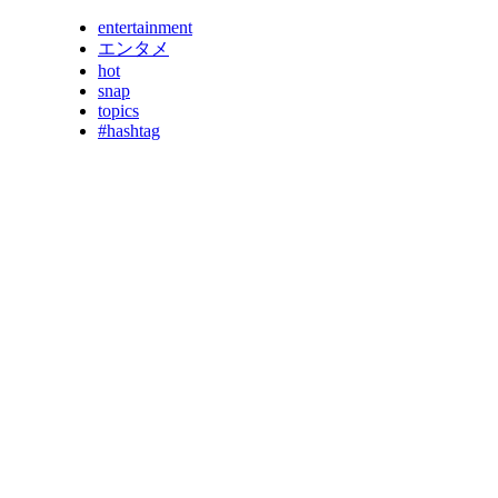
entertainment
エンタメ
hot
snap
topics
#hashtag