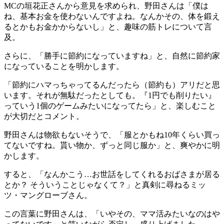
MCの垣花正さんから意見を求められ、野田さんは「僕は
ね、基本お金を使わないんですよね。なんかその、体を鍛え
るとかもお金かからないし」と、趣味の筋トレについて言
及。
さらに、「勝手に節約になっていますね」と、自然に節約家
になっていることを明かします。
「節約にハマっちゃってるんだったら（節約も）アリだと思
います。それが無駄だったとしても。『1円でも削りたい』
っていう1個のゲームみたいになってたら」と、楽しむこと
が大切だとコメント。
野田さんは物欲もないそうで、「服とかもね10年くらい買っ
てないですね。貰い物か、ずっと同じ服か」と、爽やかに明
かします。
すると、「なんかこう…お世話をしてくれるおばさまが居る
とか？ そういうことじゃなくて？」と真剣に尋ねるミッ
ツ・マングローブさん。
この言葉に野田さんは、「いやその、ママ活みたいなのはや