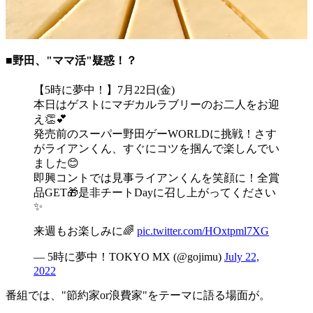
■野田、"ママ活"疑惑！？
【5時に夢中！】7月22日(金)
本日はゲストにマヂカルラブリーのお二人をお迎
え👏💕
発売前のスーパー野田ゲーWORLDに挑戦！さす
がライアンくん、すぐにコツを掴んで楽しんでい
ました😊
即興コントでは見事ライアンくんを笑顔に！全賞
品GET🎁是非チートDayに召し上がってください
✨
来週もお楽しみに🌈
pic.twitter.com/HOxtpml7XG
— 5時に夢中！TOKYO MX (@gojimu)
July 22,
2022
番組では、"節約家or浪費家"をテーマに語る場面が。