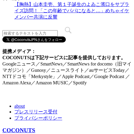
【胸熱】山本圭壱、第１子誕生のよゐこ濱口をサプラ
イズ訪問！「この年齢でパパになると…」めちゃイケ
メンバー共演に反響
提携メディア：
COCONUTSは下記サービスに記事を提供しております。
Googleニュース／SmartNews／SmartNews for docomo（旧マイ
マガジン）／Gunosy／ニュースライト／auサービスToday／
NTTドコモ「Merkystyle」／Apple Podcast／Google Podcast ／
Amazon Alexa／Amazon MUSIC／Spotify
about
プレスリリース受付
プライバシーポリシー
COCONUTS