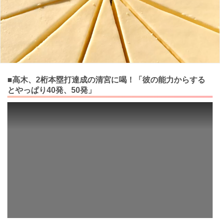
■高木、2桁本塁打達成の清宮に喝！「彼の能力からする
とやっぱり40発、50発」