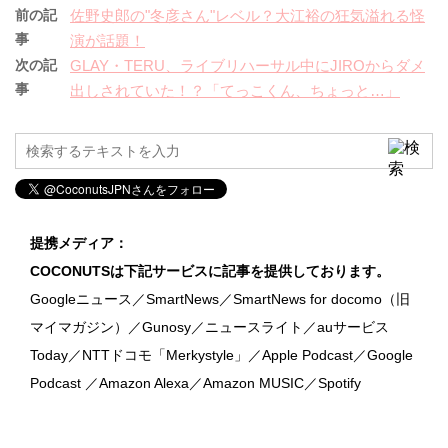
前の記
佐野史郎の"冬彦さん"レベル？大江裕の狂気溢れる怪
事
演が話題！
次の記
GLAY・TERU、ライブリハーサル中にJIROからダメ
事
出しされていた！？「てっこくん、ちょっと…」
提携メディア：
COCONUTSは下記サービスに記事を提供しております。
Googleニュース／SmartNews／SmartNews for docomo（旧
マイマガジン）／Gunosy／ニュースライト／auサービス
Today／NTTドコモ「Merkystyle」／Apple Podcast／Google
Podcast ／Amazon Alexa／Amazon MUSIC／Spotify