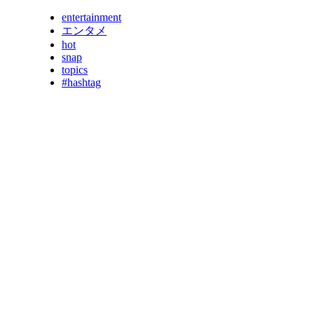
entertainment
エンタメ
hot
snap
topics
#hashtag