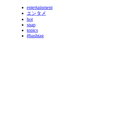
entertainment
エンタメ
hot
snap
topics
#hashtag