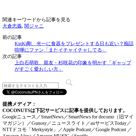
関連キーワードから記事を見る
大倉忠義
,
関ジャニ
前の記事
KinKi剛、光一に食器をプレゼントする日も近い？痴話
喧嘩にファン「またイチャイチャしてる」
次の記事
上白石萌歌、親友・杉咲花の印象を明かす「ギャップ
がすごく愛おしい方」
提携メディア：
COCONUTSは下記サービスに記事を提供しております。
Googleニュース／SmartNews／SmartNews for docomo（旧マイ
マガジン）／Gunosy／ニュースライト／auサービスToday／
NTTドコモ「Merkystyle」／Apple Podcast／Google Podcast ／
Amazon Alexa／Amazon MUSIC／Spotify