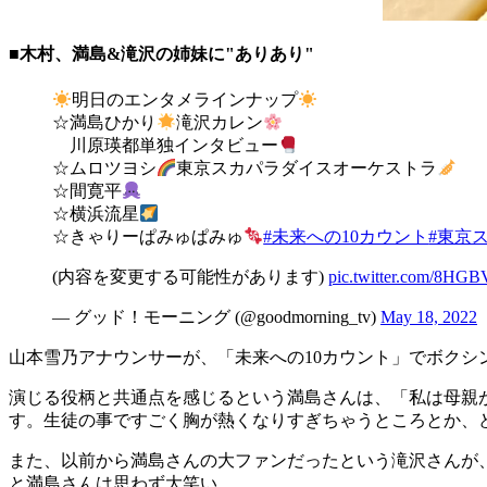
■木村、満島&滝沢の姉妹に"ありあり"
明日のエンタメラインナップ
☆満島ひかり
滝沢カレン
川原瑛都単独インタビュー
☆ムロツヨシ
東京スカパラダイスオーケストラ
☆間寛平
☆横浜流星
☆きゃりーぱみゅぱみゅ
#未来への10カウント
#東京ス
(内容を変更する可能性があります)
pic.twitter.com/8HG
— グッド！モーニング (@goodmorning_tv)
May 18, 2022
山本雪乃アナウンサーが、「未来への10カウント」でボク
演じる役柄と共通点を感じるという満島さんは、「私は母親
す。生徒の事ですごく胸が熱くなりすぎちゃうところとか、
また、以前から満島さんの大ファンだったという滝沢さんが
と満島さんは思わず大笑い。