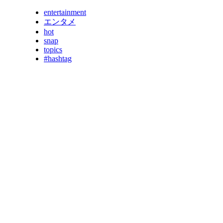
entertainment
エンタメ
hot
snap
topics
#hashtag