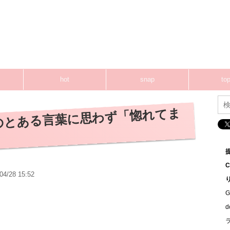
hot
snap
top
のとある言葉に思わず「惚れてま
04/28 15:52
G