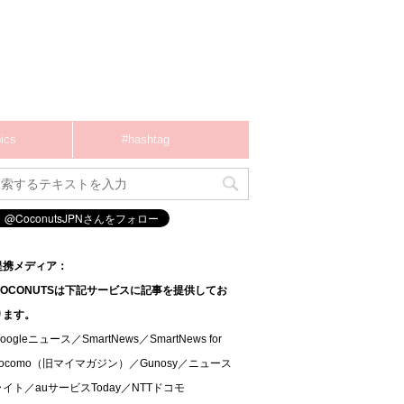
ics
#hashtag
提携メディア：
COCONUTSは下記サービスに記事を提供してお
ります。
oogleニュース／SmartNews／SmartNews for
docomo（旧マイマガジン）／Gunosy／ニュース
ライト／auサービスToday／NTTドコモ