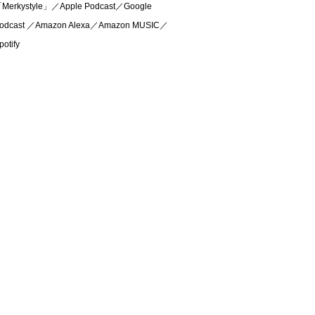
Merkystyle」／Apple Podcast／Google
odcast ／Amazon Alexa／Amazon MUSIC／
potify