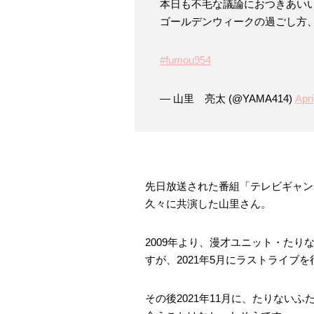
本日も不毛な議論におつきあい
ゴールデンウィークの過ごし方
#fumou954
— 山里 亮太 (@YAMA414)
Apri
先日放送された番組「テレビギャン
久々に共演した山里さん。
2009年より、漫才ユニット・た
すが、2021年5月にラストライブ
その後2021年11月に、たりない