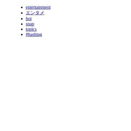
entertainment
エンタメ
hot
snap
topics
#hashtag