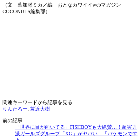
（文：葉加瀬ミカ／編：おとなカワイイwebマガジン
COCONUTS編集部）
関連キーワードから記事を見る
りんたろー
,
兼近大樹
前の記事
「世界に目が向いてる」FISHBOYも大絶賛…！超実力
派ガールズグループ「XG」がヤバい！「バケモンです