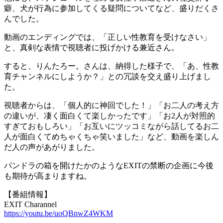
癖、犬が行為に参加してくる疑問についてなど、盛りだくさ
んでした。
動画のエンディングでは、「正しい性教育を受けなさい」
と、真剣な表情で視聴者に投げかける兼近さん。
すると、りんたろー。さんは、納得した様子で、「あ、性教
育チャンネルにしようか？」との冗談を交え盛り上げまし
た。
視聴者からは、「個人的に神回でした！」「お二人の考え方
の違いが、凄く面白くて楽しかったです」「お2人が対照的
すぎておもしろい」「お互いにツッコミながら話してるお二
人が面白くてめちゃくちゃ笑いました」など、動画を楽しん
だ人の声があがりました。
パンドラの箱を開けたかのようなEXITの禁断の企画に今後
も期待が高まりますね。
【番組情報】
EXIT Charannel
https://youtu.be/uoQBnwZ4WKM