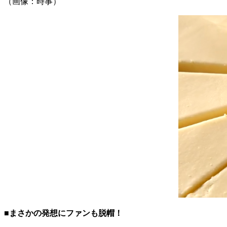
（画像：時事）
■まさかの発想にファンも脱帽！