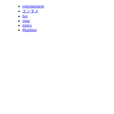
entertainment
エンタメ
hot
snap
topics
#hashtag