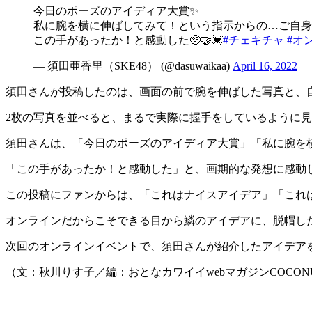
今日のポーズのアイディア大賞✨
私に腕を横に伸ばしてみて！という指示からの…ご自身
この手があったか！と感動した🥺🤝💓
#チェキチャ
#オ
— 須田亜香里（SKE48） (@dasuwaikaa)
April 16, 2022
須田さんが投稿したのは、画面の前で腕を伸ばした写真と、
2枚の写真を並べると、まるで実際に握手をしているように
須田さんは、「今日のポーズのアイディア大賞」「私に腕を
「この手があったか！と感動した」と、画期的な発想に感動
この投稿にファンからは、「これはナイスアイデア」「これ
オンラインだからこそできる目から鱗のアイデアに、脱帽し
次回のオンラインイベントで、須田さんが紹介したアイデア
（文：秋川りす子／編：おとなカワイイwebマガジンCOCON