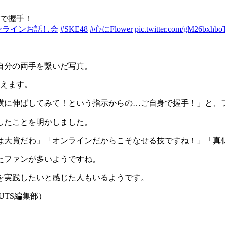
で握手！
ンラインお話し会
#SKE48
#心にFlower
pic.twitter.com/gM26bxhbo
自分の両手を繋いだ写真。
見えます。
横に伸ばしてみて！という指示からの…ご自身で握手！」と、
したことを明かしました。
は大賞だわ」「オンラインだからこそなせる技ですね！」「真
たファンが多いようですね。
を実践したいと感じた人もいるようです。
UTS編集部）