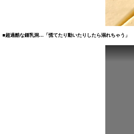
■超過酷な鍾乳洞…「慌てたり動いたりしたら溺れちゃう」