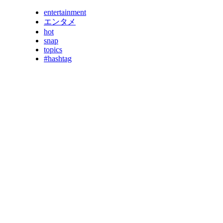
entertainment
エンタメ
hot
snap
topics
#hashtag