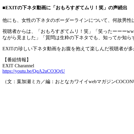
■EXITの下ネタ動画に「おもろすぎてムリ！笑」の声続出
他にも、女性の下ネタのボーダーラインについて、何故男性
視聴者からは、「おもろすぎてムリ！笑」「笑ったーーーww
ながら見ました」「質問は生粋の下ネタでも、知ってか知ら
EXITの珍しい下ネタ動画をお腹を抱えて楽しんだ視聴者が
【番組情報】
EXIT Charannel
https://youtu.be/QqA2uCO3QrU
（文：葉加瀬ミカ／編：おとなカワイイwebマガジンCOCON