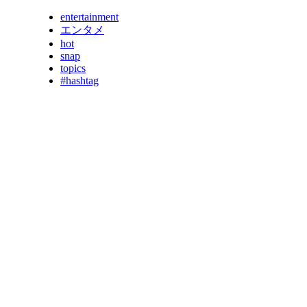
entertainment
エンタメ
hot
snap
topics
#hashtag