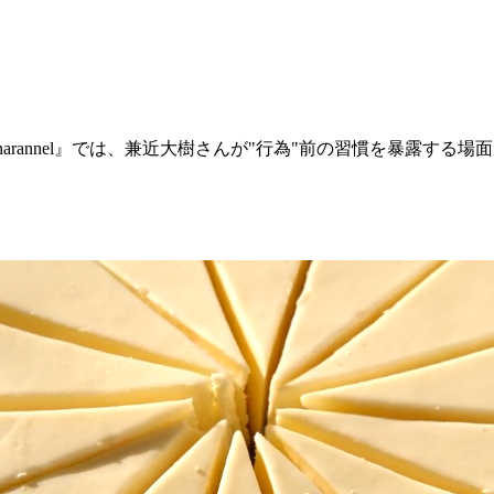
T Charannel』では、兼近大樹さんが"行為"前の習慣を暴露す