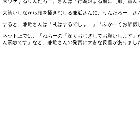
大ウケするりんたろー。さんは「行為始まる前に（服）畳ん
大笑いしながら頭を掻きむしる兼近さんに、りんたろー。さ
すると、兼近さんは「礼はするでしょ！」「ふかーくお辞儀
ネット上では、「ねちーの『深くおじぎしてお願いします』
ん素敵です」など、兼近さんの発言に大きな反響がありまし