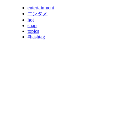
entertainment
エンタメ
hot
snap
topics
#hashtag