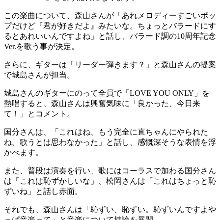
この楽曲について、森山さんが「あれメロディーすごいポッ
プだけど『君が好きだよ』みたいな。ちょっとバラードにす
るとあれいいんですよね」と話し、バラード調の10周年記念
Ver.を歌う事が決定。
さらに、ギターは「リーダー弾きます？」と森山さんの提案
で城島さんが担当。
城島さんのギターにのって全員で「LOVE YOU ONLY」を
熱唱すると、森山さんは興奮気味に「良かった、今日来
て！」とコメント。
国分さんは、「これはね、もう完全に直ちゃんにやられた
ね。歌うとは思わなかった」と話し、感慨深そうな表情を浮
かべます。
また、普段は演奏を行い、歌にはコーラスで加わる国分さん
は「これは恥ずかしいな」、松岡さんは「これはちょっと恥
ずいね」と話し赤面。
それでも、森山さんは「恥ずい、恥ずい。恥ずいんですよや
っぱ音楽って」と音楽について持論を展開。