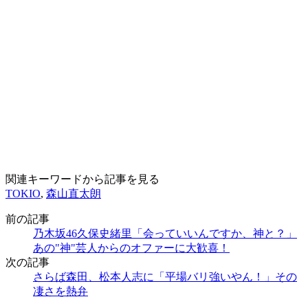
関連キーワードから記事を見る
TOKIO
,
森山直太朗
前の記事
乃木坂46久保史緒里「会っていいんですか、神と？」
あの"神"芸人からのオファーに大歓喜！
次の記事
さらば森田、松本人志に「平場バリ強いやん！」その
凄さを熱弁