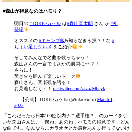
■森山が得意なのはハモり？
明日の
#TOKIOカケル
は
#森山直太朗
さん が
#初
登場
オススメの
#キャンプ飯
&知らなきゃ損？！な
#
ちょい足しグルメ
をご紹介
そしてみんなで名曲を歌っちゃう！
森山さんの一言でまさかの展開に
？！
さらに！
焚き火を囲んで楽しいトーク
森山さん、音楽観を語る！
お見逃しなく～！
pic.twitter.com/zczazMheyk
— 【公式】TOKIOカケル (@tokioxinfo)
March 1,
2022
「これだったら日本100位以内ナニ選手権？」のカードを引
いた森山さんは、「僕ね、あのね…ハモるの得意です。どん
な曲でも。なんなら…カラオケとか最近あんま行ってないけ