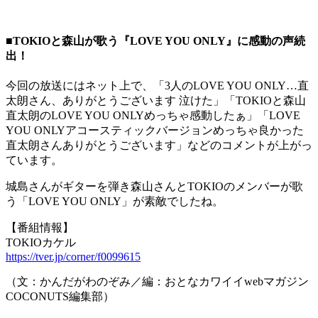
■TOKIOと森山が歌う『LOVE YOU ONLY』に感動の声続
出！
今回の放送にはネット上で、「3人のLOVE YOU ONLY…直
太朗さん、ありがとうございます 泣けた」「TOKIOと森山
直太朗のLOVE YOU ONLYめっちゃ感動したぁ」「LOVE
YOU ONLYアコースティックバージョンめっちゃ良かった
直太朗さんありがとうございます」などのコメントが上がっ
ています。
城島さんがギターを弾き森山さんとTOKIOのメンバーが歌
う「LOVE YOU ONLY」が素敵でしたね。
【番組情報】
TOKIOカケル
https://tver.jp/corner/f0099615
（文：かんだがわのぞみ／編：おとなカワイイwebマガジン
COCONUTS編集部）