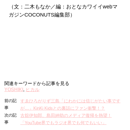
（文：二木もなか／編：おとなカワイイwebマ
ガジンCOCONUTS編集部）
関連キーワードから記事を見る
YOSHIKI
,
ヒカル
前の記
すゑひろがりず三島「にわかには信じがたい事です
事
が…」KinKi Kidsとの裏話にファン衝撃！？
次の記
古舘伊知郎、島田紳助のメディア復帰を熱望！
事
「YouTube界でもラジオ界でも何でもいい」