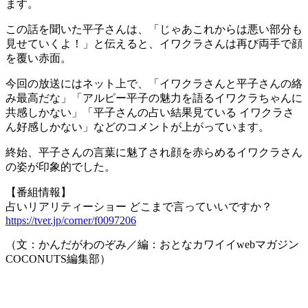
ます。
この話を聞いた平子さんは、「じゃあこれからは悪い部分も
見せていくよ！」と伝えると、イワクラさんは再び両手で顔
を覆い赤面。
今回の放送にはネット上で、「イワクラさんと平子さんの絡
み最高だな」「アルピー平子の魅力を語るイワクラちゃんに
共感しかない」「平子さんの占い結果見ている イワクラさ
ん好感しかない」などのコメントが上がっています。
終始、平子さんの言葉に魅了され顔を赤らめるイワクラさん
の姿が印象的でした。
【番組情報】
占いリアリティーショー どこまで言っていいですか？
https://tver.jp/corner/f0097206
（文：かんだがわのぞみ／編：おとなカワイイwebマガジン
COCONUTS編集部）