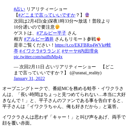
#占い
リアリティーショー
【
#どこまで言っていいですか
？】
次回は2月4日(金)深夜1時33分〜放送！普段より
10分遅いので要注意
ゲストは、
#アルピー平子
さん
相方
#アルピー酒井
さんもリモート参戦
是非ご覧ください！
https://t.co/EKFBRn4WVk
#蛙
亭
#イワクラ
#ラランド
#サーヤ
#内田理央
pic.twitter.com/naifhiMp4x
— 次回2月11日 占いリアリティーショー 【どこ
まで言っていいですか？】 (@uranai_reality)
January 31, 2022
オープニングトークで、番組MCを務める蛙亭・イワクラさ
んは、「長い時間はちょっと見つめてられない…本当に大好
きなんで！」と、平子さんのファンである事を告白すると、
平子さんは「イワクラちゃん、俺も好きだから」と返答。
イワクラさんは思わず「キャー！」と叫び声をあげ、両手で
顔を覆い赤面。