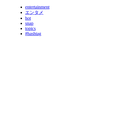
entertainment
エンタメ
hot
snap
topics
#hashtag