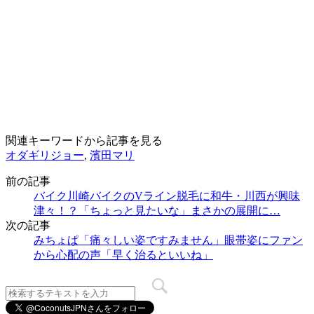
関連キーワードから記事を見る
オダギリジョー
,
濱田マリ
前の記事
バイク川崎バイクのVライン脱毛に和牛・川西が興味
津々！？「ちょっと見たいな」まさかの展開に…
次の記事
みちょぱ「痛々しい姿ですみません」眼帯姿にファン
から心配の声「早く治るといいね」