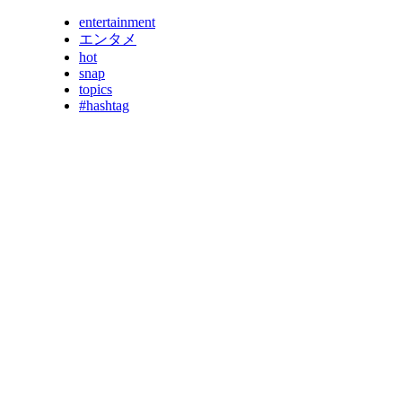
entertainment
エンタメ
hot
snap
topics
#hashtag