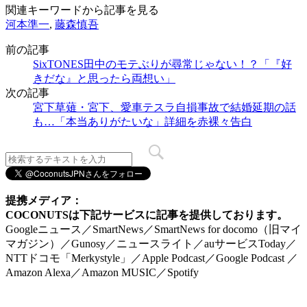
関連キーワードから記事を見る
河本準一
,
藤森慎吾
前の記事
SixTONES田中のモテぶりが尋常じゃない！？「『好
きだな』と思ったら両想い」
次の記事
宮下草薙・宮下、愛車テスラ自損事故で結婚延期の話
も…「本当ありがたいな」詳細を赤裸々告白
提携メディア：
COCONUTSは下記サービスに記事を提供しております。
Googleニュース／SmartNews／SmartNews for docomo（旧マイ
マガジン）／Gunosy／ニュースライト／auサービスToday／
NTTドコモ「Merkystyle」／Apple Podcast／Google Podcast ／
Amazon Alexa／Amazon MUSIC／Spotify