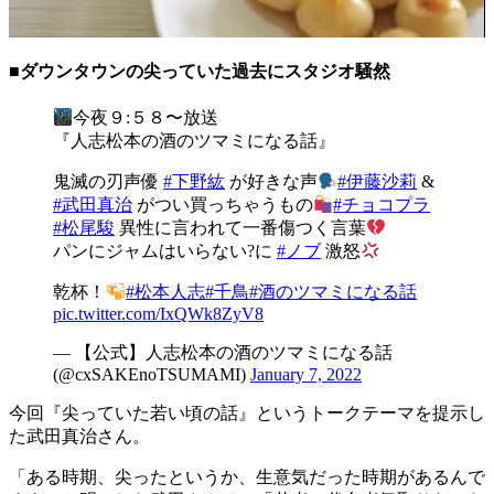
■ダウンタウンの尖っていた過去にスタジオ騒然
今夜９:５８〜放送
『人志松本の酒のツマミになる話』
鬼滅の刃声優
#下野紘
が好きな声
#伊藤沙莉
&
#武田真治
がつい買っちゃうもの
#チョコプラ
#松尾駿
異性に言われて一番傷つく言葉
パンにジャムはいらない?に
#ノブ
激怒
乾杯！
#松本人志
#千鳥
#酒のツマミになる話
pic.twitter.com/IxQWk8ZyV8
— 【公式】人志松本の酒のツマミになる話
(@cxSAKEnoTSUMAMI)
January 7, 2022
今回『尖っていた若い頃の話』というトークテーマを提示し
た武田真治さん。
「ある時期、尖ったというか、生意気だった時期があるんで