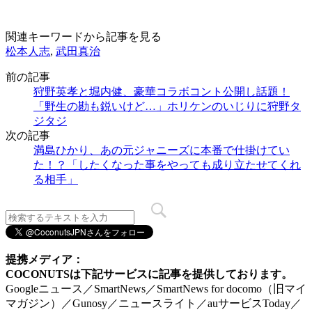
関連キーワードから記事を見る
松本人志
,
武田真治
前の記事
狩野英孝と堀内健、豪華コラボコント公開し話題！
「野生の勘も鋭いけど…」ホリケンのいじりに狩野タ
ジタジ
次の記事
満島ひかり、あの元ジャニーズに本番で仕掛けてい
た！？「したくなった事をやっても成り立たせてくれ
る相手」
提携メディア：
COCONUTSは下記サービスに記事を提供しております。
Googleニュース／SmartNews／SmartNews for docomo（旧マイ
マガジン）／Gunosy／ニュースライト／auサービスToday／