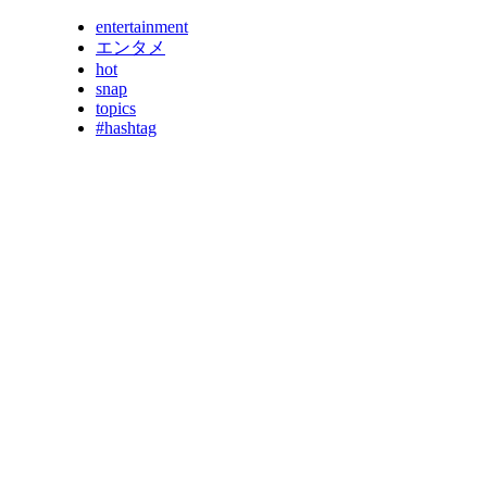
entertainment
エンタメ
hot
snap
topics
#hashtag