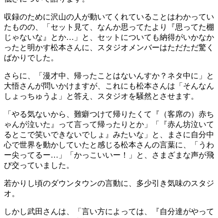
収録のために沢山の人が動いてくれていることはわかってい
たものの、「セット見て、なんか思ってたより『思ってた棚
じゃないな』とか…」と、セットについても納得がいかなか
ったと明かす松本さんに、スタジオメンバーはただただ驚く
ばかりでした。
さらに、「漫才中、帰ったことはないんすか？ネタ中に」と
大悟さんが問いかけますが、これにも松本さんは「そんなん
しょっちゅうよ」と答え、スタジオを騒然とさせます。
「やる気ないから、難癖つけて帰りたくて『（客席の）赤ち
ゃんが泣いた』って言って帰ったりとか」「『赤ん坊泣いて
るとこで笑いできないでしょ』みたいな」と、まさに自分中
心で世界を動かしていたと感じる松本さんの言葉に、「うわ
ー尖ってるー…」「かっこいいー！」と、さまざまな声が飛
び交っていました。
若かりし頃のダウンタウンの言動に、多少引き気味のスタジ
オ。
しかし武田さんは、「言い方によっては、『自分達がやって