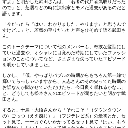
すよ」と明かした武田さんは、「若者の代弁者気取りだった
ので」と、芝居などの時に演出家とモメた過去があるのだと
語ります。
「今だったら『はい、わかりました。やります』と思うんで
すけど…」と、若気の至りだったと声をひそめて語る武田さ
ん。
このトークテーマについて他のメンバーも、奇抜な髪型にし
ていた過去や、オシャレに目覚めた時期にしていたファッシ
ョンのことについてなど、さまざまな尖っていたエピソード
を明かしていきました。
しかし、「僕、やっぱりバブルの時期からもちろん第一線で
輝いてらっしゃいますから、人志さんのその尖ってた時期の
お話なんか聞かせていただけたら、今日良く眠れるかな…」
と、どうしても松本さんのエピソードが聞きたいと明かす武
田さん。
すると、千鳥・大悟さんから「それこそ『（ダウンタウン
の）ごっつ（ええ感じ）』（フジテレビ系）の最初とか、セ
ット見て、一千万ぐらいかかってるセット見て『はい、もう
（収録）しない！』っつって帰ったとか」というエピソード