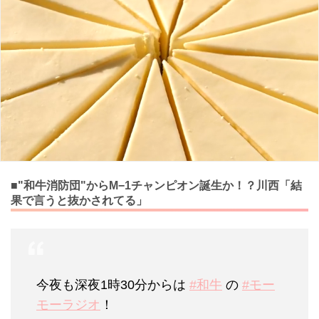
■"和牛消防団"からM−1チャンピオン誕生か！？川西「結
果で言うと抜かされてる」
今夜も深夜1時30分からは
#和牛
の
#モー
モーラジオ
！