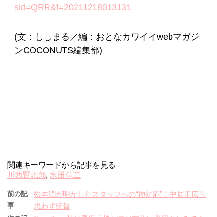
sid=QRR&t=20211218013131
(文：ししまる／編：おとなカワイイwebマガジ
ンCOCONUTS編集部)
関連キーワードから記事を見る
川西賢志郎
,
水田信二
前の記
松本潤が明かしたスタッフへの“神対応”！中居正広も
事
思わず絶賛