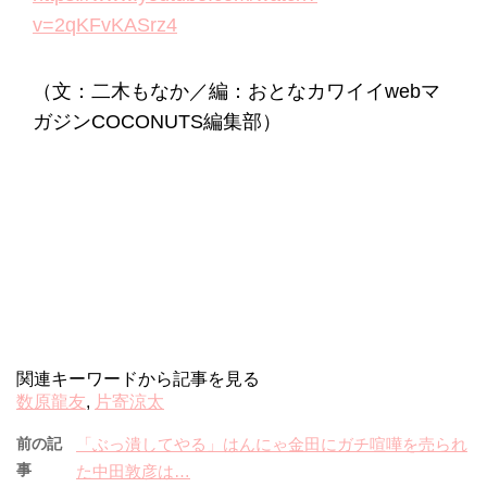
v=2qKFvKASrz4
（文：二木もなか／編：おとなカワイイwebマ
ガジンCOCONUTS編集部）
関連キーワードから記事を見る
数原龍友
,
片寄涼太
前の記
「ぶっ潰してやる」はんにゃ金田にガチ喧嘩を売られ
事
た中田敦彦は…