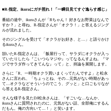
■R-指定、ikuraにガチ照れ！「一瞬目見てすぐ逸らす感じ」
番組の途中、ikuraさんが「Rちゃん！ 好きなお野菜はなんで
すか？」と尋ね、R-指定さんが「オクラ！」と答えるジング
ルが流れました。
そのジングルを受けて「オクラがお好き、と…」と語りかけ
るikuraさん。
頷いたR-指定さんは、「飯屋行って、サラダにオクラが入っ
ていたりしたら『こいつらマジや』ってなるんすよね。『マ
ジでサラダ作ってきてんな』って」と、持論を展開します。
さらに「R、一時期オクラ買いまくってたんですよ」と松永
さんに言われ、「ちょっとね、その…元気がない時期があっ
て…オクラなどそういうのでこう、グッと」と口ごもりなが
ら答えるR-指定さん。
そんな様子を見たDJ松永さんは、「すごいな…なんか、
ikuraさんに質問されたのに、元気がない話、全部俺にするん
だもん。俺の方向いて…！」と笑います。