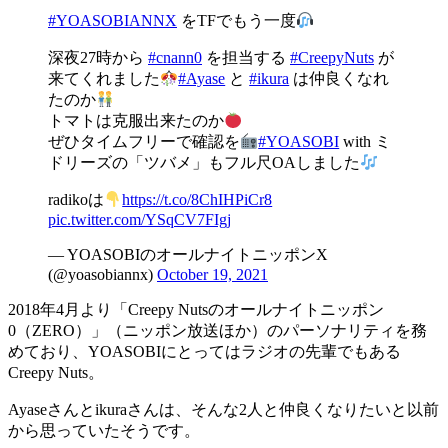
#YOASOBIANNX
をTFでもう一度
深夜27時から
#cnann0
を担当する
#CreepyNuts
が
来てくれました
#Ayase
と
#ikura
は仲良くなれ
たのか
トマトは克服出来たのか
ぜひタイムフリーで確認を
#YOASOBI
with ミ
ドリーズの「ツバメ」もフル尺OAしました
radikoは
https://t.co/8ChIHPiCr8
pic.twitter.com/YSqCV7FIgj
— YOASOBIのオールナイトニッポンX
(@yoasobiannx)
October 19, 2021
2018年4月より「Creepy Nutsのオールナイトニッポン
0（ZERO）」（ニッポン放送ほか）のパーソナリティを務
めており、YOASOBIにとってはラジオの先輩でもある
Creepy Nuts。
Ayaseさんとikuraさんは、そんな2人と仲良くなりたいと以前
から思っていたそうです。