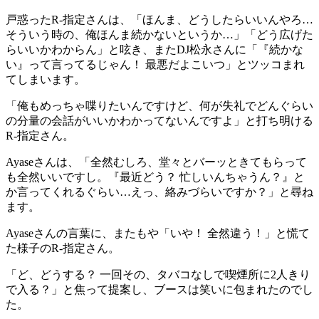
戸惑ったR-指定さんは、「ほんま、どうしたらいいんやろ…
そういう時の、俺ほんま続かないというか…」「どう広げた
らいいかわからん」と呟き、またDJ松永さんに「『続かな
い』って言ってるじゃん！ 最悪だよこいつ」とツッコまれ
てしまいます。
「俺もめっちゃ喋りたいんですけど、何が失礼でどんぐらい
の分量の会話がいいかわかってないんですよ」と打ち明ける
R-指定さん。
Ayaseさんは、「全然むしろ、堂々とバーッときてもらって
も全然いいですし。『最近どう？ 忙しいんちゃうん？』と
か言ってくれるぐらい…えっ、絡みづらいですか？」と尋ね
ます。
Ayaseさんの言葉に、またもや「いや！ 全然違う！」と慌て
た様子のR-指定さん。
「ど、どうする？ 一回その、タバコなしで喫煙所に2人きり
で入る？」と焦って提案し、ブースは笑いに包まれたのでし
た。