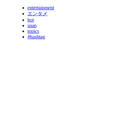
entertainment
エンタメ
hot
snap
topics
#hashtag