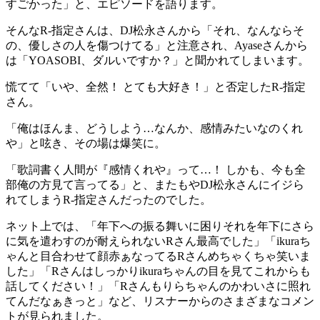
すごかった」と、エピソードを語ります。
そんなR-指定さんは、DJ松永さんから「それ、なんならそ
の、優しさの人を傷つけてる」と注意され、Ayaseさんから
は「YOASOBI、ダルいですか？」と聞かれてしまいます。
慌てて「いや、全然！ とても大好き！」と否定したR-指定
さん。
「俺はほんま、どうしよう…なんか、感情みたいなのくれ
や」と呟き、その場は爆笑に。
「歌詞書く人間が『感情くれや』って…！ しかも、今も全
部俺の方見て言ってる」と、またもやDJ松永さんにイジら
れてしまうR-指定さんだったのでした。
ネット上では、「年下への振る舞いに困りそれを年下にさら
に気を遣わすのが耐えられないRさん最高でした」「ikuraち
ゃんと目合わせて顔赤ぁなってるRさんめちゃくちゃ笑いま
した」「Rさんはしっかりikuraちゃんの目を見てこれからも
話してください！」「Rさんもりらちゃんのかわいさに照れ
てんだなぁきっと」など、リスナーからのさまざまなコメン
トが見られました。