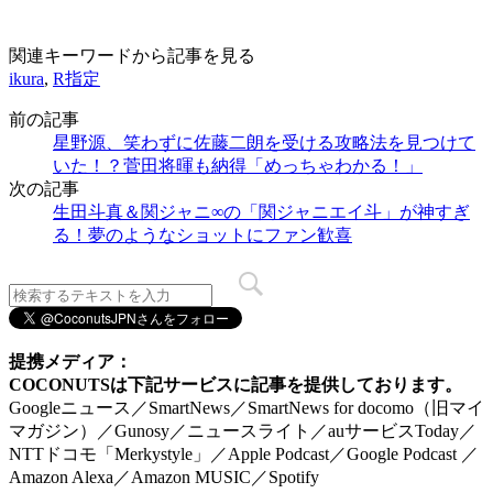
関連キーワードから記事を見る
ikura
,
R指定
前の記事
星野源、笑わずに佐藤二朗を受ける攻略法を見つけて
いた！？菅田将暉も納得「めっちゃわかる！」
次の記事
生田斗真＆関ジャニ∞の「関ジャニエイ斗」が神すぎ
る！夢のようなショットにファン歓喜
提携メディア：
COCONUTSは下記サービスに記事を提供しております。
Googleニュース／SmartNews／SmartNews for docomo（旧マイ
マガジン）／Gunosy／ニュースライト／auサービスToday／
NTTドコモ「Merkystyle」／Apple Podcast／Google Podcast ／
Amazon Alexa／Amazon MUSIC／Spotify