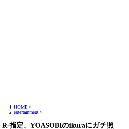
HOME
>
entertainment
>
R-指定、YOASOBIのikuraにガチ照