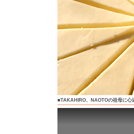
■TAKAHIRO、NAOTOの祖母