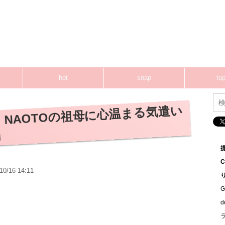
hot
snap
top
RO、NAOTOの祖母に心温まる気遣い
」
10/16 14:11
G