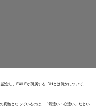
とを記念し、EXILEが所属するLDHとは何かについて、
トの真髄となっているのは、「気遣い・心遣い」だとい