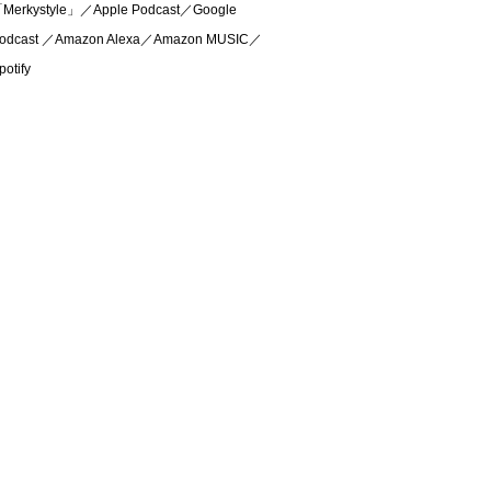
Merkystyle」／Apple Podcast／Google
odcast ／Amazon Alexa／Amazon MUSIC／
potify