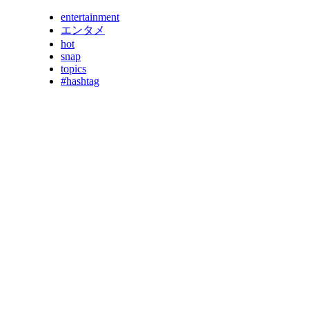
entertainment
エンタメ
hot
snap
topics
#hashtag