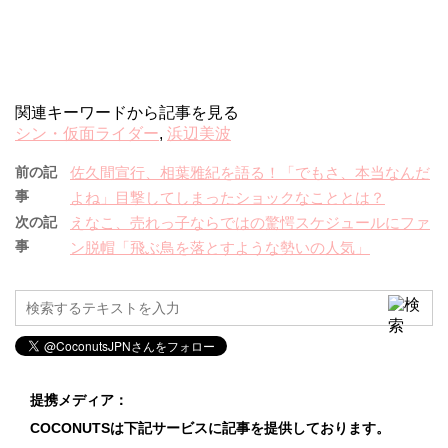
関連キーワードから記事を見る
シン・仮面ライダー
,
浜辺美波
前の記
佐久間宣行、相葉雅紀を語る！「でもさ、本当なんだ
事
よね」目撃してしまったショックなこととは？
次の記
えなこ、売れっ子ならではの驚愕スケジュールにファ
事
ン脱帽「飛ぶ鳥を落とすような勢いの人気」
提携メディア：
COCONUTSは下記サービスに記事を提供しております。