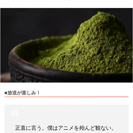
■放送が楽しみ！
正直に言う。僕はアニメを殆んど観ない。