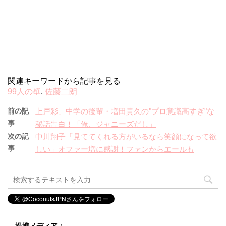
関連キーワードから記事を見る
99人の壁
,
佐藤二朗
前の記
上戸彩、中学の後輩・増田貴久の"プロ意識高すぎ"な
事
秘話告白！「俺、ジャニーズだし」
次の記
中川翔子「見ててくれる方がいるなら笑顔になって欲
事
しい」オファー増に感謝！ファンからエールも