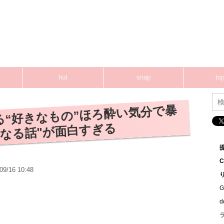
hot
snap
top
る“好きなもの”ほろ酔い気分で暴
くなる話"が面白すぎる
09/16 10:48
G