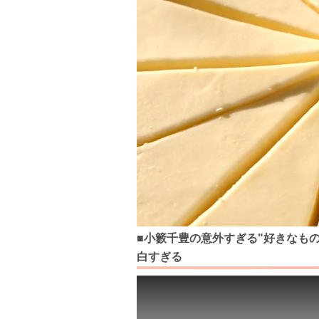
■小籔千豊の意外すぎる"好きなも
白すぎる