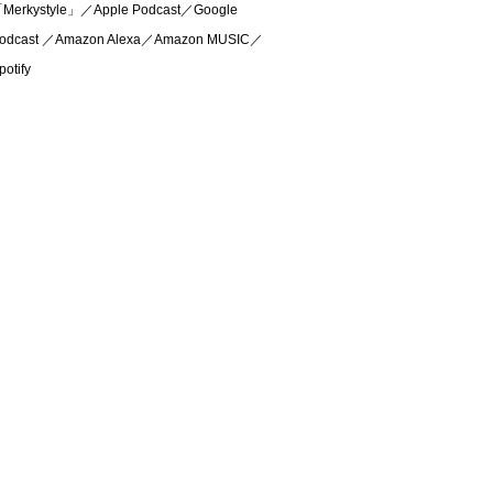
Merkystyle」／Apple Podcast／Google
odcast ／Amazon Alexa／Amazon MUSIC／
potify