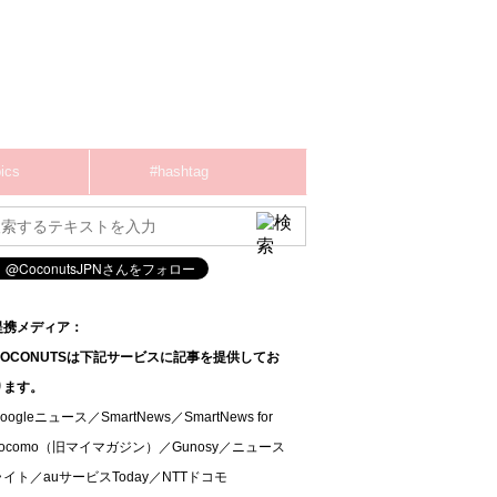
ics
#hashtag
提携メディア：
COCONUTSは下記サービスに記事を提供してお
ります。
oogleニュース／SmartNews／SmartNews for
docomo（旧マイマガジン）／Gunosy／ニュース
ライト／auサービスToday／NTTドコモ