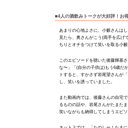
■4人の酒飲みトークが大好評！お
あまりの心地よさに、小籔さんはし
見たら、奥さんがこう(両手を広げ
ちりとオチをつけて笑いを取る小籔
このエピソードを聴いた後藤輝基さ
な〜」「(自分の子供は)もう6歳
トすると、すかさず岩尾望さんが「
し、笑いを誘っていました。
また動画内では、後藤さんの自宅で
るものの話や、岩尾さんがたまたま
笑いながらも納得してしまうエピソ
ネット上では、「たのしー！たまに