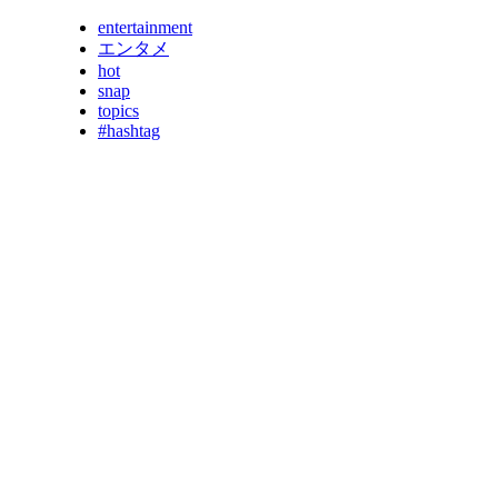
entertainment
エンタメ
hot
snap
topics
#hashtag