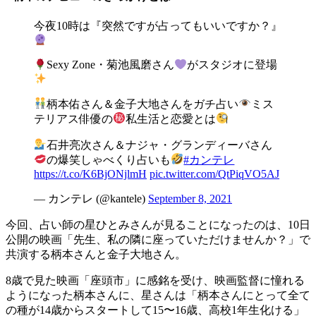
今夜10時は『突然ですが占ってもいいですか？』
Sexy Zone・菊池風磨さん
がスタジオに登場
柄本佑さん＆金子大地さんをガチ占い
ミス
テリアス俳優の
私生活と恋愛とは
石井亮次さん＆ナジャ・グランディーバさん
の爆笑しゃべくり占いも
#カンテレ
https://t.co/K6BjONjlmH
pic.twitter.com/QtPiqVO5AJ
— カンテレ (@kantele)
September 8, 2021
今回、占い師の星ひとみさんが見ることになったのは、10日
公開の映画「先生、私の隣に座っていただけませんか？」で
共演する柄本さんと金子大地さん。
8歳で見た映画「座頭市」に感銘を受け、映画監督に憧れる
ようになった柄本さんに、星さんは「柄本さんにとって全て
の種が14歳からスタートして15〜16歳、高校1年生化ける」