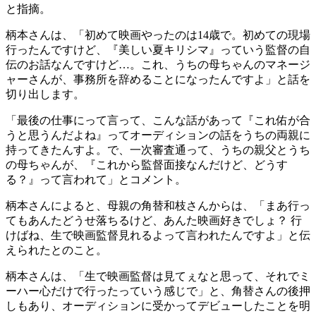
と指摘。
柄本さんは、「初めて映画やったのは14歳で。初めての現場
行ったんですけど、『美しい夏キリシマ』っていう監督の自
伝のお話なんですけど…。これ、うちの母ちゃんのマネージ
ャーさんが、事務所を辞めることになったんですよ」と話を
切り出します。
「最後の仕事にって言って、こんな話があって『これ佑が合
うと思うんだよね』ってオーディションの話をうちの両親に
持ってきたんすよ。で、一次審査通って、うちの親父とうち
の母ちゃんが、『これから監督面接なんだけど、どうす
る？』って言われて」とコメント。
柄本さんによると、母親の角替和枝さんからは、「まあ行っ
てもあんたどうせ落ちるけど、あんた映画好きでしょ？ 行
けばね、生で映画監督見れるよって言われたんですよ」と伝
えられたとのこと。
柄本さんは、「生で映画監督は見てぇなと思って、それでミ
ーハー心だけで行ったっていう感じで」と、角替さんの後押
しもあり、オーディションに受かってデビューしたことを明