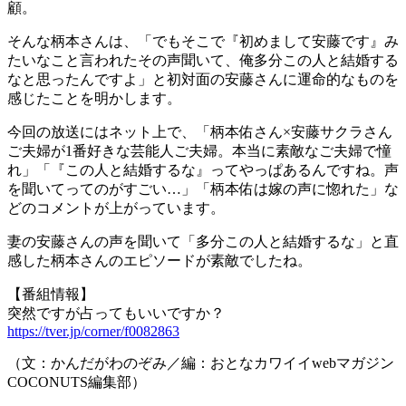
顧。
そんな柄本さんは、「でもそこで『初めまして安藤です』み
たいなこと言われたその声聞いて、俺多分この人と結婚する
なと思ったんですよ」と初対面の安藤さんに運命的なものを
感じたことを明かします。
今回の放送にはネット上で、「柄本佑さん×安藤サクラさん
ご夫婦が1番好きな芸能人ご夫婦。本当に素敵なご夫婦で憧
れ」「『この人と結婚するな』ってやっぱあるんですね。声
を聞いてってのがすごい…」「柄本佑は嫁の声に惚れた」な
どのコメントが上がっています。
妻の安藤さんの声を聞いて「多分この人と結婚するな」と直
感した柄本さんのエピソードが素敵でしたね。
【番組情報】
突然ですが占ってもいいですか？
https://tver.jp/corner/f0082863
（文：かんだがわのぞみ／編：おとなカワイイwebマガジン
COCONUTS編集部）