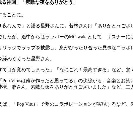
史に残る神回」「素敵な夜をありがとう」
露することに。
き夜なんで」と語る星野さんに、若林さんは「ありがとうござ
したが、途中からはラッパーのMC.wakaとして、リスナーに
リリックでラップを披露し、息がぴったり合った見事なコラボ
を締めくくった星野さん。
ぎて目が覚めてしまった」「なにこれ！最高すぎる」など、驚
op Virusは俺が作ったと思ってる』の伏線から、音楽と
わ」「若様、源さん、素敵な夜をありがとうございました」など
、「Pop Virus」で夢のコラボレーションが実現するなど