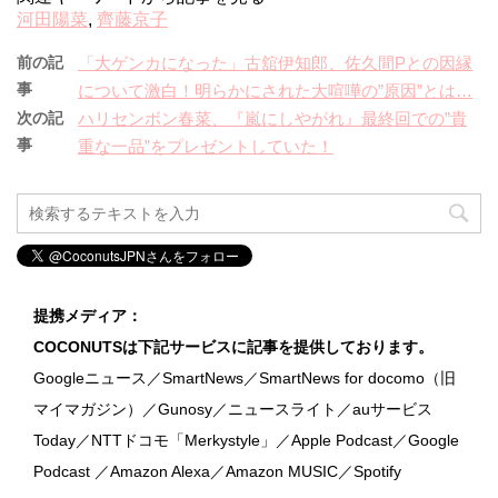
河田陽菜
,
齊藤京子
前の記
「大ゲンカになった」古舘伊知郎、佐久間Pとの因縁
事
について激白！明らかにされた大喧嘩の”原因”とは…
次の記
ハリセンボン春菜、『嵐にしやがれ』最終回での”貴
事
重な一品”をプレゼントしていた！
提携メディア：
COCONUTSは下記サービスに記事を提供しております。
Googleニュース／SmartNews／SmartNews for docomo（旧
マイマガジン）／Gunosy／ニュースライト／auサービス
Today／NTTドコモ「Merkystyle」／Apple Podcast／Google
Podcast ／Amazon Alexa／Amazon MUSIC／Spotify