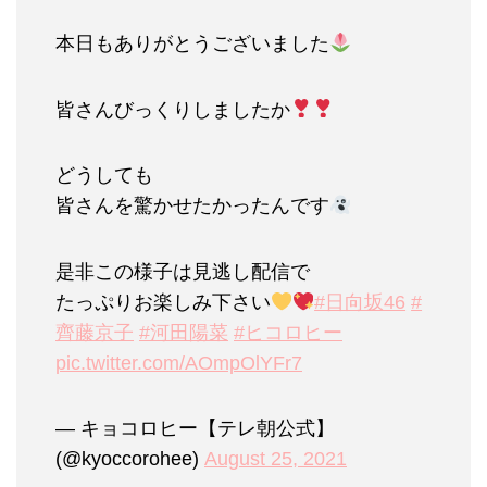
本日もありがとうございました
皆さんびっくりしましたか
どうしても
皆さんを驚かせたかったんです
是非この様子は見逃し配信で
たっぷりお楽しみ下さい
#日向坂46
#
齊藤京子
#河田陽菜
#ヒコロヒー
pic.twitter.com/AOmpOlYFr7
— キョコロヒー【テレ朝公式】
(@kyoccorohee)
August 25, 2021